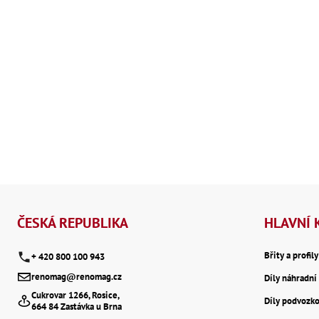
Z
á
ČESKÁ REPUBLIKA
HLAVNÍ 
p
Břity a profil
+ 420 800 100 943
renomag@renomag.cz
Díly náhradní 
a
Cukrovar 1266, Rosice,
Díly podvozk
664 84 Zastávka u Brna