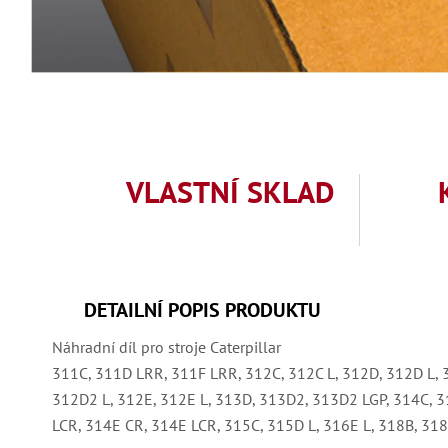
VLASTNÍ SKLAD
DETAILNÍ POPIS PRODUKTU
Náhradní díl pro stroje Caterpillar
311C, 311D LRR, 311F LRR, 312C, 312C L, 312D, 312D L,
312D2 L, 312E, 312E L, 313D, 313D2, 313D2 LGP, 314C, 
LCR, 314E CR, 314E LCR, 315C, 315D L, 316E L, 318B, 318C,