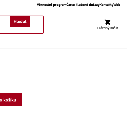
Věrnostní program
Často kladené dotazy
Kontakty
Web
Hledat
Nákupní koší
Prázdný košík
do košíku