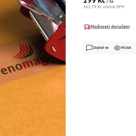
299 Kč
/ ks
361,79 Kč včetně DPH
Měrná
cena:
Možnosti doručení
Zeptat se
Hlídat