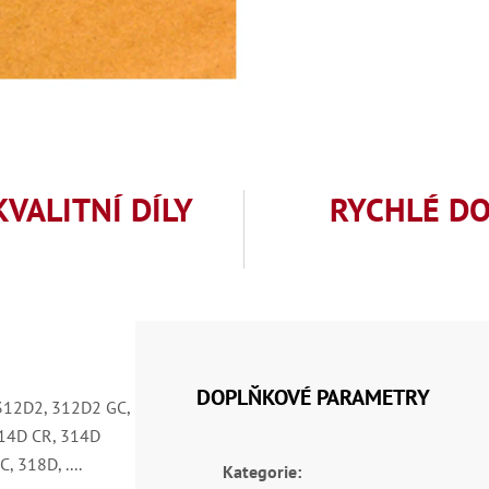
KVALITNÍ DÍLY
RYCHLÉ D
DOPLŇKOVÉ PARAMETRY
 312D2, 312D2 GC,
314D CR, 314D
 318D, ....
Kategorie
: