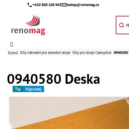
Přejít
+420 800 100 943
eshop@renomag.cz
na
obsah
Díly náhradní pro stavební stroje
Díly pro stroje Caterpillar
0940580 
Domů
0940580 Deska
Tip
Výprodej