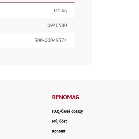
0.1 kg
0940580
300-00049374
RENOMAG
FAQ/Časté dotazy
Můj účet
Kontakt