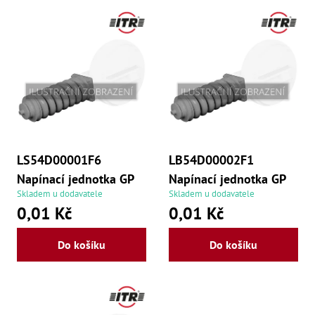
Dí
s
Dí
p
Dí
Dí
r
Dí
Dí
o
Dí
Dí
d
Dí
Dí
u
Dí
LS54D00001F6
LB54D00002F1
Díly
k
Napínací jednotka GP
Napínací jednotka GP
t
Př
Skladem u dodavatele
Skladem u dodavatele
Li
0,01 Kč
0,01 Kč
ů
Dí
Dí
Do košíku
Do košíku
Háky
Há
Há
Koul