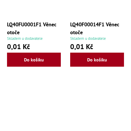
Zu
Zu
Zu
Zu
LQ40FU0001F1 Věnec
LQ40F00014F1 Věnec
Zu
Zu
otoče
otoče
Zu
Skladem u dodavatele
Skladem u dodavatele
Zu
0,01 Kč
0,01 Kč
Zu
Zu
Zu
Do košíku
Do košíku
Zu
Zu