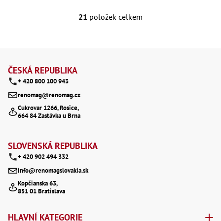
21
položek celkem
O
v
Z
l
á
á
ČESKÁ REPUBLIKA
+ 420 800 100 943
d
p
renomag@renomag.cz
a
a
Cukrovar 1266, Rosice,
c
664 84 Zastávka u Brna
t
í
í
SLOVENSKÁ REPUBLIKA
p
+ 420 902 494 332
r
info@renomagslovakia.sk
v
Kopčianska 63,
851 01 Bratislava
k
y
HLAVNÍ KATEGORIE