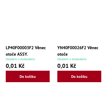
še
,
Šr
še
,
Šr
vn
,
Šr
Ma
Ma
LP40F00003F2 Věnec
YN40F00026F2 Věnec
,
Ma
otoče ASSY.
otoče
,
Ma
Skladem u dodavatele
Skladem u dodavatele
,
0,01 Kč
0,01 Kč
Ma
,
Ma
Do košíku
Do košíku
,
Ma
,
Ma
98
Po
Po