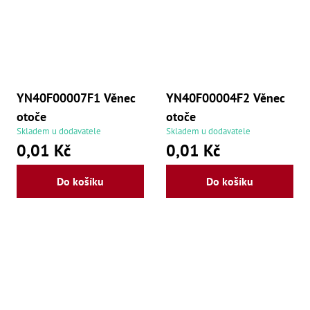
,
Po
,
Po
Zuby
Zu
Zu
YN40F00007F1 Věnec
YN40F00004F2 Věnec
Zu
otoče
otoče
Zu
Skladem u dodavatele
Skladem u dodavatele
Zu
0,01 Kč
0,01 Kč
Zu
Zu
Zu
Do košíku
Do košíku
Zu
Zu
Zu
Zu
Zu
Zu
Zu
Zu
Zu
Zu