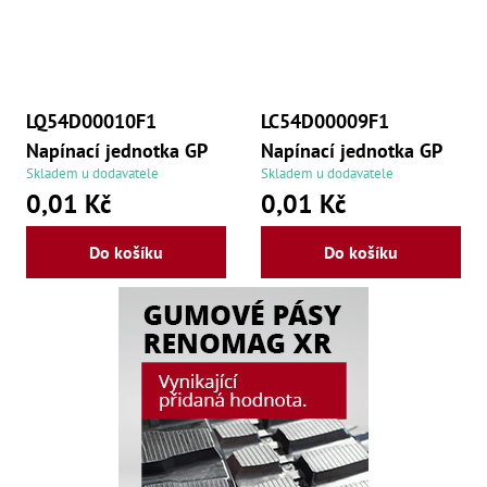
,
Dr
,
Dr
,
Dr
,
LQ54D00010F1
LC54D00009F1
Dr
,
Napínací jednotka GP
Napínací jednotka GP
Dr
Skladem u dodavatele
Skladem u dodavatele
,
0,01 Kč
0,01 Kč
Dr
,
Dr
Do košíku
Do košíku
,
Dr
,
Dr
,
Dr
,
Dr
,
Dr
,
Dr
,
Kl