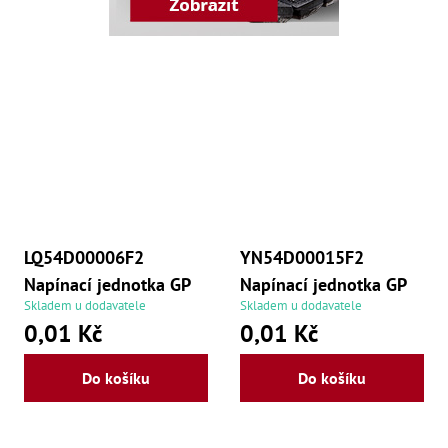
Oš
Kl
Spoj
Šr
Šr
,
Šr
,
Šr
93
,
Šr
93
LQ54D00006F2
YN54D00015F2
,
Šr
Napínací jednotka GP
Napínací jednotka GP
96
Skladem u dodavatele
Skladem u dodavatele
,
0,01 Kč
0,01 Kč
Šr
96
,
Do košíku
Do košíku
Šr
še
,
Šr