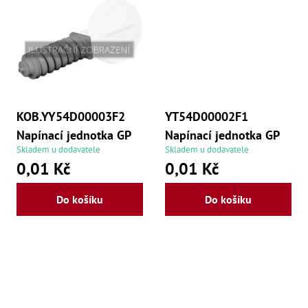
Mate
Bl
70
Mazi
Oškr
Pás
Příd
KOB.YY54D00003F2
YT54D00002F1
Napínací jednotka GP
Napínací jednotka GP
Lo
Skladem u dodavatele
Skladem u dodavatele
Lo
0,01 Kč
0,01 Kč
Lo
Ry
Příd
Do košíku
Do košíku
Fr
Lž
Dr
De
Nů
,
Nů