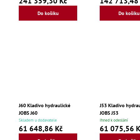
241 359,30 Kč
142 713,48
Do košíku
Do košíku
J60 Kladivo hydraulické
J53 Kladivo hydra
JOBS J60
JOBS J53
Skladem u dodavatele
Ihned k odeslání
61 648,86 Kč
61 075,56 K