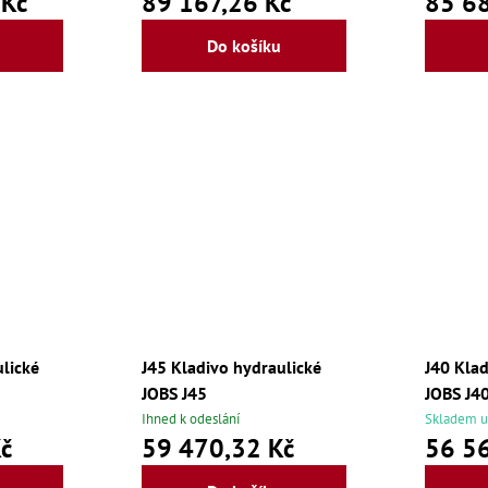
 Kč
89 167,26 Kč
85 68
Do košíku
ulické
J45 Kladivo hydraulické
J40 Klad
JOBS J45
JOBS J4
Ihned k odeslání
Skladem u
č
59 470,32 Kč
56 56