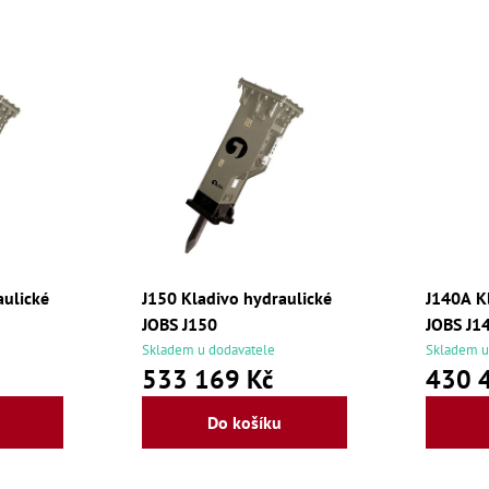
aulické
J150 Kladivo hydraulické
J140A K
JOBS J150
JOBS J1
Skladem u dodavatele
Skladem u
533 169 Kč
430 
Do košíku