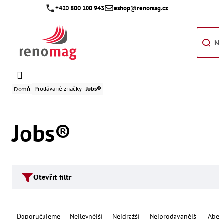
Přejít
+420 800 100 943
eshop@renomag.cz
na
obsah
Prodávané značky
Jobs®
Domů
Jobs®
Otevřít filtr
Ř
Doporučujeme
Nejlevnější
Nejdražší
Nejprodávanější
Abe