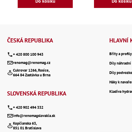
Do košíku
Do košíku
Z
á
ČESKÁ REPUBLIKA
HLAVNÍ 
p
Břity a profil
+ 420 800 100 943
renomag@renomag.cz
Díly náhradní 
a
Cukrovar 1266, Rosice,
Díly podvozk
664 84 Zastávka u Brna
t
Háky k navaře
Kladiva hydr
í
SLOVENSKÁ REPUBLIKA
+ 420 902 494 332
info@renomagslovakia.sk
Kopčianska 63,
851 01 Bratislava