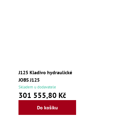
k
u
t
k
ů
t
ů
J125 Kladivo hydraulické
JOBS J125
Skladem u dodavatele
301 555,80 Kč
Do košíku