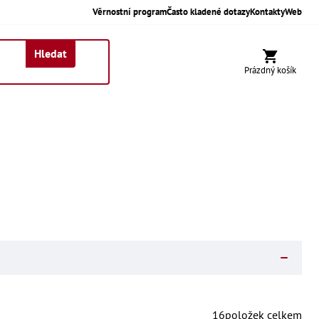
Věrnostní program
Často kladené dotazy
Kontakty
Web
Hledat
Nákupní koší
Prázdný košík
16
položek celkem