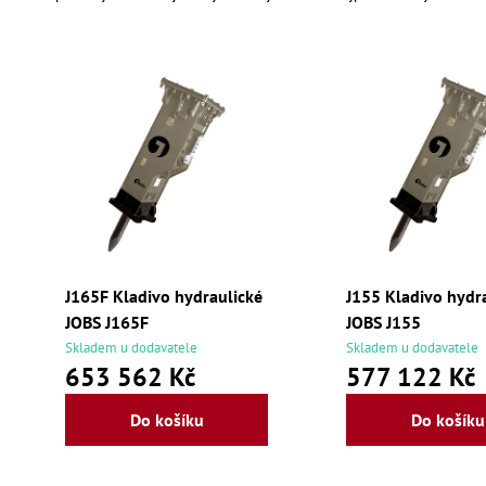
a
z
V
e
ý
n
p
í
i
p
s
J165F Kladivo hydraulické
J155 Kladivo hydr
r
p
JOBS J165F
JOBS J155
Skladem u dodavatele
Skladem u dodavatele
o
r
653 562 Kč
577 122 Kč
d
o
Do košíku
Do košíku
u
d