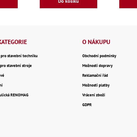
Do košíku
O
v
KATEGORIE
O NÁKUPU
l
á
y pro stavební techniku
Obchodní podmínky
pro stavební stroje
Možnosti dopravy
d
ové
Reklamační řád
a
ní
Možnosti platby
c
aulická RENOMAG
Vrácení zboží
í
GDPR
p
r