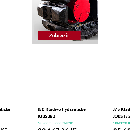
ulické
J80 Kladivo hydraulické
J75 Klad
JOBS J80
JOBS J7
Skladem u dodavatele
Skladem u