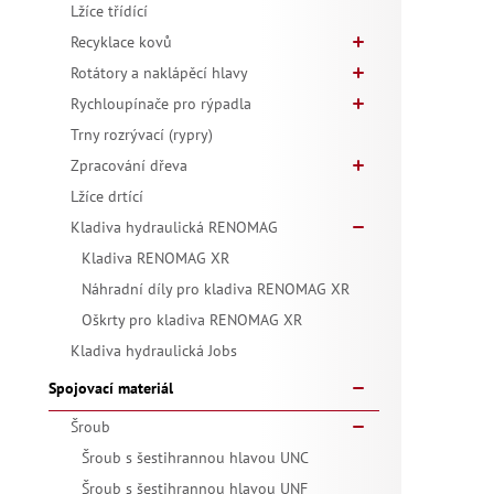
Lžíce třídící
Recyklace kovů
Rotátory a naklápěcí hlavy
Rychloupínače pro rýpadla
Trny rozrývací (rypry)
Zpracování dřeva
Lžíce drtící
Kladiva hydraulická RENOMAG
Kladiva RENOMAG XR
Náhradní díly pro kladiva RENOMAG XR
Oškrty pro kladiva RENOMAG XR
Kladiva hydraulická Jobs
Spojovací materiál
Šroub
Šroub s šestihrannou hlavou UNC
Šroub s šestihrannou hlavou UNF