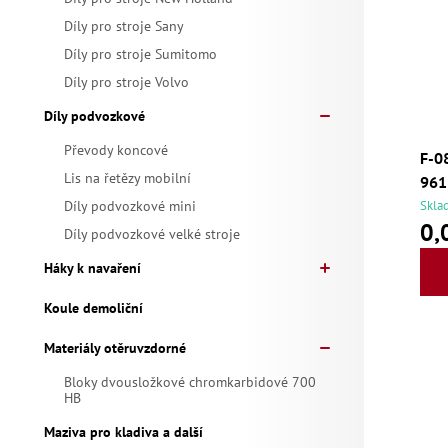
k
ů
Díly pro stroje Sany
t
Díly pro stroje Sumitomo
ů
Díly pro stroje Volvo
Díly podvozkové
Převody koncové
F-0
Lis na řetězy mobilní
961
Díly podvozkové mini
Skla
0,
Díly podvozkové velké stroje
Háky k navaření
Koule demoliční
Materiály otěruvzdorné
Bloky dvousložkové chromkarbidové 700
HB
Maziva pro kladiva a další