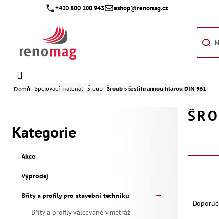
Přejít
+420 800 100 943
eshop@renomag.cz
na
obsah
Spojovací materiál
Šroub
Šroub s šestihrannou hlavou DIN 961
Domů
P
ŠRO
Kategorie
Přeskočit
o
kategorie
s
Akce
t
Výprodej
V
Ř
Břity a profily pro stavební techniku
r
ý
Doporuč
a
Břity a profily válcované v metráži