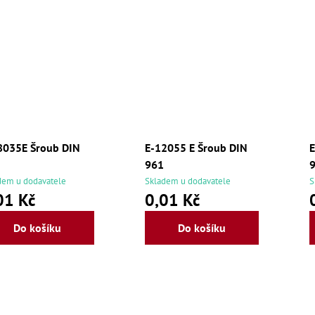
8035E Šroub DIN
E-12055 E Šroub DIN
E
961
dem u dodavatele
Skladem u dodavatele
S
01 Kč
0,01 Kč
Do košíku
Do košíku