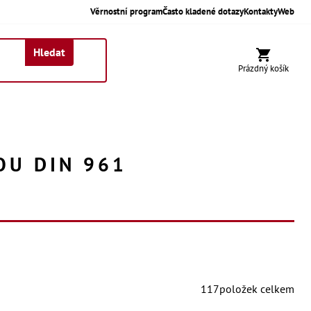
Věrnostní program
Často kladené dotazy
Kontakty
Web
Hledat
Nákupní koší
Prázdný košík
OU DIN 961
117
položek celkem