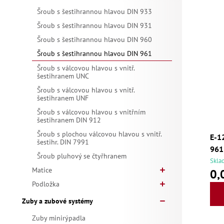
Šroub s šestihrannou hlavou DIN 933
Šroub s šestihrannou hlavou DIN 931
Šroub s šestihrannou hlavou DIN 960
Šroub s šestihrannou hlavou DIN 961
Šroub s válcovou hlavou s vnitř.
šestihranem UNC
Šroub s válcovou hlavou s vnitř.
šestihranem UNF
Šroub s válcovou hlavou s vnitřním
šestihranem DIN 912
Šroub s plochou válcovou hlavou s vnitř.
E-1
šestihr. DIN 7991
961
Šroub pluhový se čtyřhranem
Skla
Matice
0,
Podložka
Zuby a zubové systémy
Zuby minirýpadla