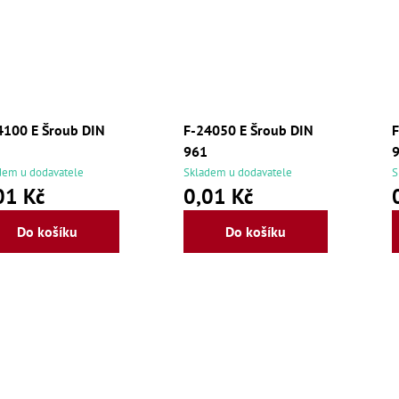
4100 E Šroub DIN
F-24050 E Šroub DIN
F
961
dem u dodavatele
Skladem u dodavatele
S
01 Kč
0,01 Kč
Do košíku
Do košíku