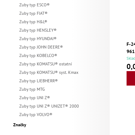
Zuby typ ESCO®
Zuby typ FIAT®
Zuby typ H&L®
Zuby typ HENSLEY®
Zuby typ HYUNDAI®
F-2
Zuby typ JOHN DEERE®
961
Zuby typ KOBELCO®
Skla
Zuby typ KOMATSU® ostatní
0,
Zuby typ KOMATSU® syst. Kmax
Zuby typ LIEBHERR®
Zuby typ MTG
Zuby typ UNI Z®
Zuby typ UNI Z® UNIZET® 2000
Zuby typ VOLVO®
Značky