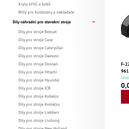
a
p
Kryty břitů a boků
z
Břity pro buldozery a nakladače
n
i
e
Díly náhradní pro stavební stroje
n
s
Díly pro stroje Bobcat
n
í
Díly pro stroje Case
p
í
Díly pro stroje Caterpillar
p
r
Díly pro stroje Daewoo
p
F-2
Díly pro stroje Doosan
a
o
961
Díly pro stroje Hitachi
r
n
Skla
d
Díly pro stroje Hyundai
0,
o
Díly pro stroje JCB
e
u
Díly pro stroje Kobelco
d
l
Díly pro stroje Komatsu
k
u
Díly pro stroje Liebherr
t
Díly pro stroje LiuGong
Díly pro stroje New Holland