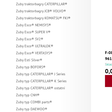
Zuby traktorbagry CATERPILLAR®
Zuby traktorbagry JCB® VOLVO®
Zuby traktorbagry KOMATSU® FKI®
Zuby Esco® NEMISYS®
Zuby Esco® SUPER V®
Zuby Esco® SV2®
Zuby Esco® ULTRALOK®
F-0
Zuby Esco® VERTASYS®
961
Zuby Esti Silver®
Skla
Zuby typ BOFORS®
0,
Zuby typ CATERPILLAR® J Series
Zuby typ CATERPILLAR® K Series
Zuby typ CATERPILLAR® ostatní
Zuby typ CNH®
Zuby typ COMBI parts®
Zuby typ DAEWOO®