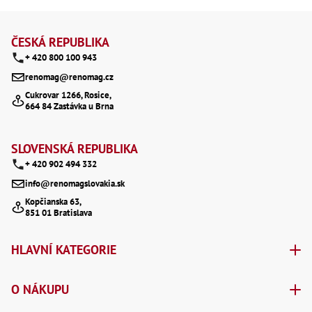
Mate
Z
l
Bl
á
á
ČESKÁ REPUBLIKA
70
+ 420 800 100 943
d
p
Mazi
renomag@renomag.cz
Oškr
a
a
Pás
Cukrovar 1266, Rosice,
c
664 84 Zastávka u Brna
Příd
t
í
í
Lo
SLOVENSKÁ REPUBLIKA
p
Lo
+ 420 902 494 332
Lo
r
Ry
info@renomagslovakia.sk
Příd
v
Kopčianska 63,
851 01 Bratislava
k
Fr
Lž
y
HLAVNÍ KATEGORIE
Dr
v
De
Nů
ý
O NÁKUPU
,
Nů
p