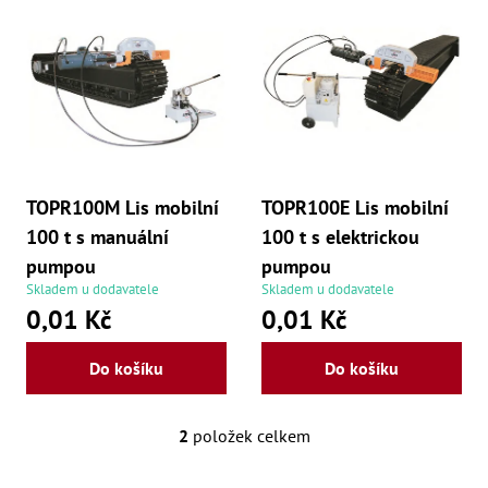
Dí
p
Dí
r
Dí
Dí
o
Dí
Dí
d
Dí
Dí
u
Dí
Dí
TOPR100M Lis mobilní
TOPR100E Lis mobilní
k
Dí
100 t s manuální
100 t s elektrickou
Díly
t
pumpou
pumpou
ů
Skladem u dodavatele
Skladem u dodavatele
Př
0,01 Kč
0,01 Kč
Li
Dí
Dí
Do košíku
Do košíku
Háky
Há
2
položek celkem
O
Há
Koul
v