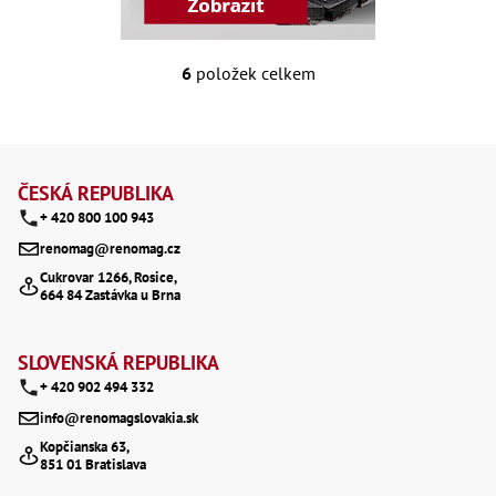
Oš
Kl
Spoj
6
položek celkem
O
Šr
v
Šr
,
Z
l
Šr
,
á
á
ČESKÁ REPUBLIKA
Šr
93
+ 420 800 100 943
d
p
,
renomag@renomag.cz
Šr
a
a
93
Cukrovar 1266, Rosice,
,
c
664 84 Zastávka u Brna
t
Šr
96
í
í
,
SLOVENSKÁ REPUBLIKA
p
Šr
96
+ 420 902 494 332
r
,
info@renomagslovakia.sk
Šr
v
še
Kopčianska 63,
,
851 01 Bratislava
k
Šr