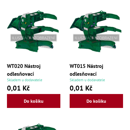
Dí
s
Dí
p
Dí
Dí
r
Dí
Dí
o
Dí
Dí
d
Dí
Dí
u
Dí
WT020 Nástroj
WT015 Nástroj
Díly
k
odlesňovací
odlesňovací
t
Př
Skladem u dodavatele
Skladem u dodavatele
Li
0,01 Kč
0,01 Kč
ů
Dí
Dí
Do košíku
Do košíku
Háky
Há
Há
Koul