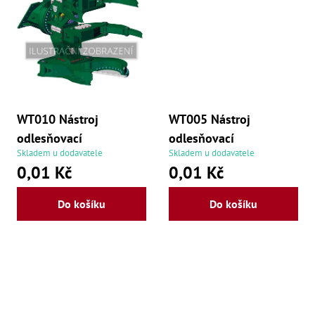
Mate
Bl
70
Mazi
Oškr
Pás
Příd
WT010 Nástroj
WT005 Nástroj
odlesňovací
odlesňovací
Lo
Skladem u dodavatele
Skladem u dodavatele
Lo
0,01 Kč
0,01 Kč
Lo
Ry
Příd
Do košíku
Do košíku
Fr
Lž
Dr
De
Nů
,
Nů