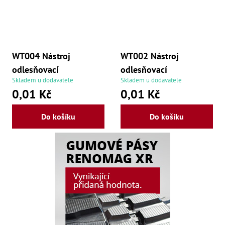
,
Dr
,
Dr
,
Dr
,
WT004 Nástroj
WT002 Nástroj
Dr
,
odlesňovací
odlesňovací
Dr
Skladem u dodavatele
Skladem u dodavatele
,
0,01 Kč
0,01 Kč
Dr
,
Dr
Do košíku
Do košíku
,
Dr
,
Dr
,
Dr
,
Dr
,
Dr
,
Dr
,
Kl