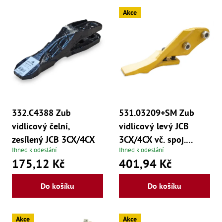
Dí
s
Akce
Dí
p
Dí
Dí
r
Dí
Dí
o
Dí
Dí
d
Dí
Dí
u
Dí
332.C4388 Zub
531.03209+SM Zub
Díly
k
vidlicový čelní,
vidlicový levý JCB
t
Př
zesílený JCB 3CX/4CX
3CX/4CX vč. spoj.
Li
ů
Ihned k odeslání
Ihned k odeslání
materiálu
Dí
175,12 Kč
401,94 Kč
Dí
Háky
Do košíku
Do košíku
Há
Há
Koul
Akce
Akce