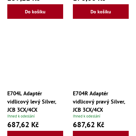
še
,
Do košíku
Do košíku
Šr
še
,
Šr
vn
,
Šr
Ma
Ma
,
Ma
,
Ma
,
Ma
,
E704L Adaptér
E704R Adaptér
Ma
,
vidlicový levý Silver,
vidlicový pravý Silver,
Ma
JCB 3CX/4CX
JCB 3CX/4CX
,
Ma
Ihned k odeslání
Ihned k odeslání
98
687,62 Kč
687,62 Kč
Po
Po