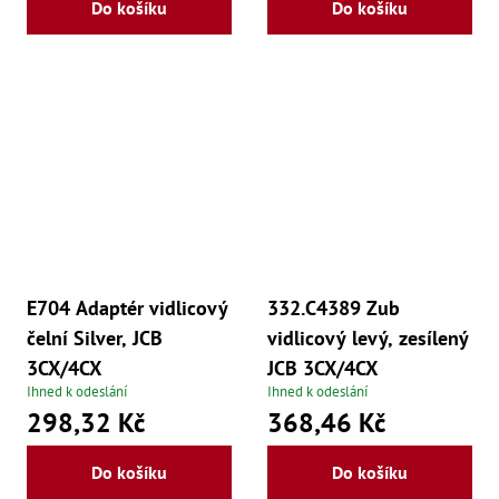
,
Do košíku
Do košíku
Po
,
Po
Zuby
Zu
Zu
Zu
Zu
Zu
Zu
Zu
Zu
Zu
E704 Adaptér vidlicový
332.C4389 Zub
Zu
čelní Silver, JCB
vidlicový levý, zesílený
Zu
Zu
3CX/4CX
JCB 3CX/4CX
Zu
Ihned k odeslání
Ihned k odeslání
Zu
298,32 Kč
368,46 Kč
Zu
Zu
Zu
Do košíku
Do košíku
Zu