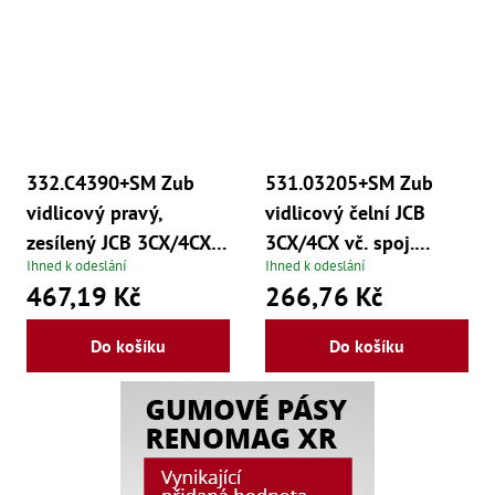
,
Dr
,
Dr
,
Dr
,
Dr
,
Dr
332.C4390+SM Zub
531.03205+SM Zub
,
Dr
vidlicový pravý,
vidlicový čelní JCB
,
Dr
zesílený JCB 3CX/4CX
3CX/4CX vč. spoj.
,
Ihned k odeslání
Ihned k odeslání
vč. spoj. materiálu
materiálu
Dr
467,19 Kč
266,76 Kč
,
Dr
,
Do košíku
Do košíku
Dr
,
Dr
,
Dr
,
Dr
,
Kl