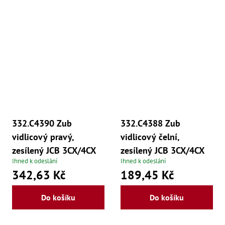
Zu
Zu
Zu
Zu
Zu
Zu
Zu
Zu
Zu
Zu
Zu
Zu
Zu
332.C4390 Zub
332.C4388 Zub
vidlicový pravý,
vidlicový čelní,
zesílený JCB 3CX/4CX
zesílený JCB 3CX/4CX
Ihned k odeslání
Ihned k odeslání
342,63 Kč
189,45 Kč
Do košíku
Do košíku