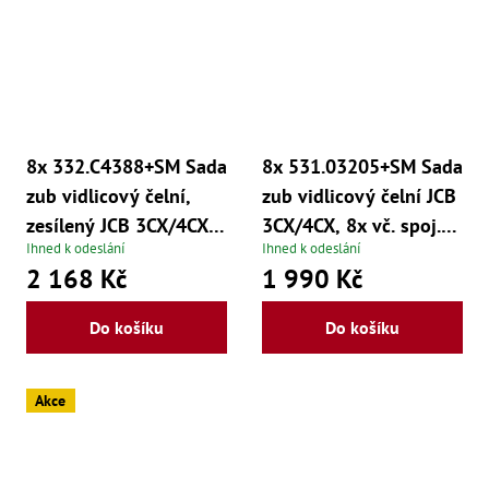
8x 332.C4388+SM Sada
8x 531.03205+SM Sada
zub vidlicový čelní,
zub vidlicový čelní JCB
zesílený JCB 3CX/4CX,
3CX/4CX, 8x vč. spoj.
Ihned k odeslání
Ihned k odeslání
8x vč. spoj. materiálu
materiálu
2 168 Kč
1 990 Kč
Do košíku
Do košíku
Akce