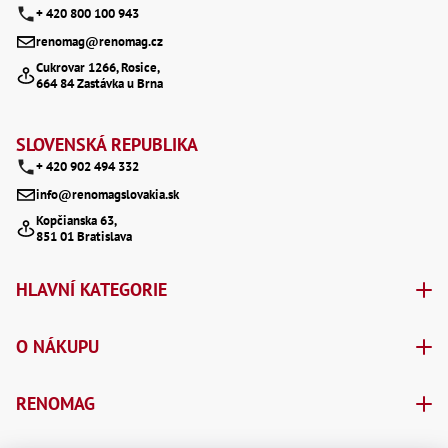
+ 420 800 100 943
d
p
renomag@renomag.cz
a
a
Cukrovar 1266, Rosice,
c
664 84 Zastávka u Brna
t
í
í
SLOVENSKÁ REPUBLIKA
p
+ 420 902 494 332
r
info@renomagslovakia.sk
v
Kopčianska 63,
851 01 Bratislava
k
y
HLAVNÍ KATEGORIE
v
ý
O NÁKUPU
p
RENOMAG
i
s