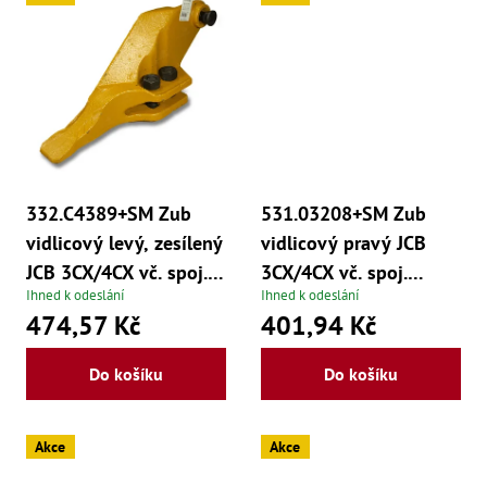
Mate
Bl
70
Mazi
Oškr
Pás
Příd
332.C4389+SM Zub
531.03208+SM Zub
Lo
Lo
vidlicový levý, zesílený
vidlicový pravý JCB
Lo
JCB 3CX/4CX vč. spoj.
3CX/4CX vč. spoj.
Ry
Ihned k odeslání
Ihned k odeslání
materiálu
materiálu
Příd
474,57 Kč
401,94 Kč
Fr
Lž
Do košíku
Do košíku
Dr
De
Nů
Akce
Akce
,
Nů