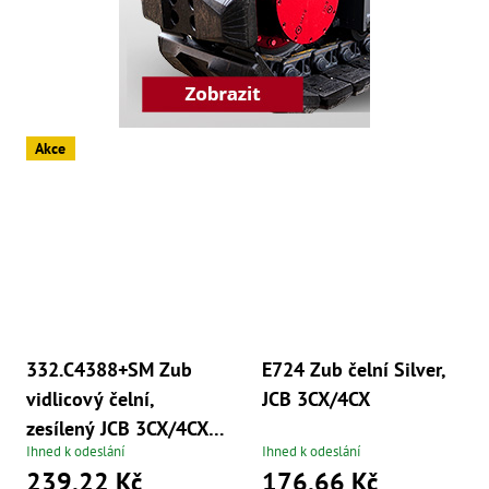
Oš
Kl
Spoj
Šr
Šr
,
Akce
Šr
,
Šr
93
,
Šr
93
,
Šr
96
,
Šr
332.C4388+SM Zub
E724 Zub čelní Silver,
96
vidlicový čelní,
JCB 3CX/4CX
,
Šr
zesílený JCB 3CX/4CX
še
Ihned k odeslání
Ihned k odeslání
vč. spoj. materiálu
,
Šr
239,22 Kč
176,66 Kč