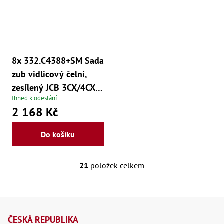
8x 332.C4388+SM Sada
zub vidlicový čelní,
zesílený JCB 3CX/4CX,
Ihned k odeslání
8x vč. spoj. mat.
2 168 Kč
Do košíku
21
položek celkem
O
v
Z
l
á
á
ČESKÁ REPUBLIKA