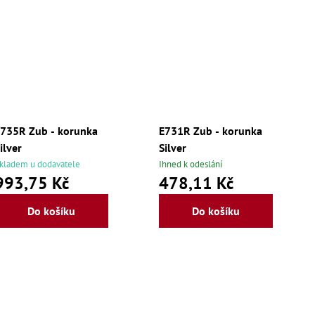
735R Zub - korunka
E731R Zub - korunka
ilver
Silver
kladem u dodavatele
Ihned k odeslání
993,75 Kč
478,11 Kč
Do košíku
Do košíku