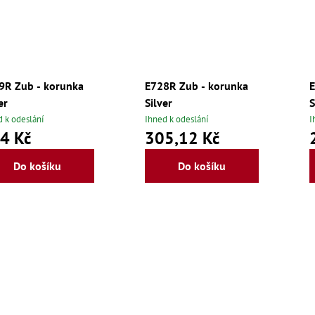
9R Zub - korunka
E728R Zub - korunka
E
er
Silver
S
d k odeslání
Ihned k odeslání
I
4 Kč
305,12 Kč
Do košíku
Do košíku