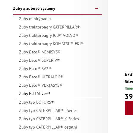
Zuby a zubové systémy
Zuby minirýpadla
Zuby traktorbagry CATERPILLAR®
Zuby traktorbagry JCB® VOLVO®
Zuby traktorbagry KOMATSU® FKI®
Zuby Esco® NEMISYS®
Zuby Esco® SUPER V®
Zuby Esco® SV2®
E73
Zuby Esco® ULTRALOK®
Silv
Zuby Esco® VERTASYS®
Ihne
Zuby Esti Silver®
39
Zuby typ BOFORS®
Zuby typ CATERPILLAR® J Series
Zuby typ CATERPILLAR® K Series
Zuby typ CATERPILLAR® ostatní