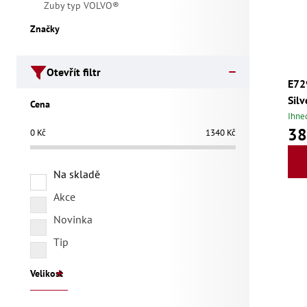
Zuby typ VOLVO®
Značky
Otevřít filtr
E72
Silv
Cena
Ihne
38
0
Kč
1340
Kč
Na skladě
Akce
Novinka
Tip
Velikost