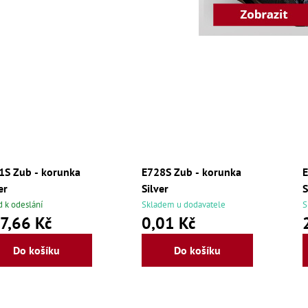
1S Zub - korunka
E728S Zub - korunka
E
er
Silver
S
d k odeslání
Skladem u dodavatele
S
7,66 Kč
0,01 Kč
Do košíku
Do košíku