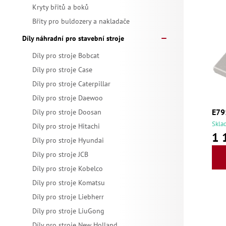
a
p
Kryty břitů a boků
z
Břity pro buldozery a nakladače
n
i
e
Díly náhradní pro stavební stroje
n
s
Díly pro stroje Bobcat
n
í
Díly pro stroje Case
p
í
Díly pro stroje Caterpillar
p
r
Díly pro stroje Daewoo
p
E79
Díly pro stroje Doosan
a
o
Skla
Díly pro stroje Hitachi
r
1 
n
d
Díly pro stroje Hyundai
o
Díly pro stroje JCB
e
u
Díly pro stroje Kobelco
d
l
Díly pro stroje Komatsu
k
u
Díly pro stroje Liebherr
t
Díly pro stroje LiuGong
Díly pro stroje New Holland