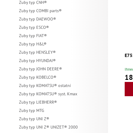
Zuby typ CNH®
Zuby typ COMBI parts®
Zuby typ DAEWOO®
Zuby typ ESCO®
Zuby typ FIAT®
Zuby typ H&L®
Zuby typ HENSLEY®
E751
Zuby typ HYUNDAI®
Zuby typ JOHN DEERE®
Ihne
18
Zuby typ KOBELCO®
Zuby typ KOMATSU® ostatní
Zuby typ KOMATSU® syst. Kmax
Zuby typ LIEBHERR®
Zuby typ MTG
Zuby typ UNI Z®
Zuby typ UNI Z® UNIZET® 2000