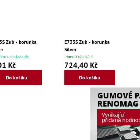
5S Zub - korunka
E733S Zub - korunka
er
Silver
dem u dodavatele
Ihned k odeslání
01 Kč
724,40 Kč
Do košíku
Do košíku