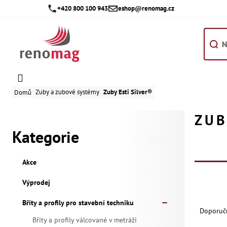
Přejít
+420 800 100 943
eshop@renomag.cz
na
obsah
Zuby a zubové systémy
Zuby Esti Silver®
Domů
P
ZUB
Kategorie
Přeskočit
o
kategorie
s
Akce
t
Výprodej
V
Ř
Břity a profily pro stavební techniku
r
ý
Doporuč
a
Břity a profily válcované v metráži