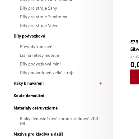
k
ů
Díly pro stroje Sany
t
Díly pro stroje Sumitomo
ů
Díly pro stroje Volvo
Díly podvozkové
E73
Převody koncové
Silv
Lis na řetězy mobilní
Skla
0,
Díly podvozkové mini
Díly podvozkové velké stroje
Háky k navaření
Koule demoliční
Materiály otěruvzdorné
Bloky dvousložkové chromkarbidové 700
HB
Maziva pro kladiva a další