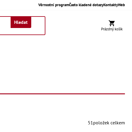
Věrnostní program
Často kladené dotazy
Kontakty
Web
Hledat
Nákupní koší
Prázdný košík
51
položek celkem