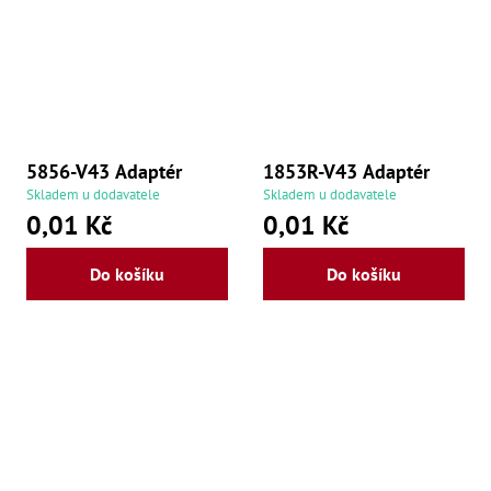
Oš
Kl
Spoj
Šr
Šr
,
Šr
5856-V43 Adaptér
1853R-V43 Adaptér
,
Šr
Skladem u dodavatele
Skladem u dodavatele
93
0,01 Kč
0,01 Kč
,
Šr
93
Do košíku
Do košíku
,
Šr
96
,
Šr
96
,
Šr
še
,
Šr