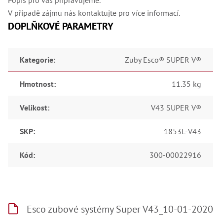
V případě zájmu nás kontaktujte pro více informací.
DOPLŇKOVÉ PARAMETRY
Kategorie
:
Zuby Esco® SUPER V®
Hmotnost
:
11.35 kg
Velikost
:
V43 SUPER V®
SKP
:
1853L-V43
Kód
:
300-00022916
Esco zubové systémy Super V43_10-01-2020