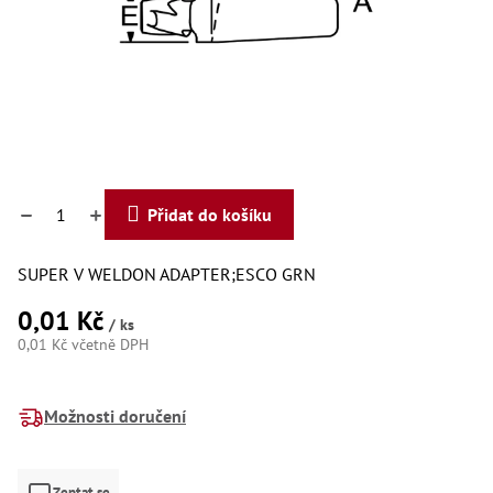
Dí
Dí
Dí
Dí
Dí
Dí
Dí
Dí
Dí
Dí
Přidat do košíku
Dí
Díly
SUPER V WELDON ADAPTER;ESCO GRN
Př
0,01 Kč
Li
/ ks
Dí
0,01 Kč včetně DPH
Dí
Měrná
Háky
cena:
Možnosti doručení
Há
Há
Koul
Zeptat se