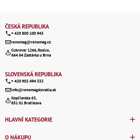
Z
á
ČESKÁ REPUBLIKA
+ 420 800 100 943
p
renomag@renomag.cz
a
Cukrovar 1266, Rosice,
664 84 Zastávka u Brna
t
í
SLOVENSKÁ REPUBLIKA
+ 420 902 494 332
info@renomagslovakia.sk
Kopčianska 63,
851 01 Bratislava
HLAVNÍ KATEGORIE
O NÁKUPU