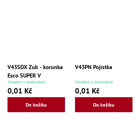
Ry
,
Ry
,
Ry
,
Ry
,
Če
ry
,
Ry
Tr
V43SDX Zub - korunka
V43PN Pojistka
Zp
Esco SUPER V
Od
,
Skladem u dodavatele
Skladem u dodavatele
Št
0,01 Kč
0,01 Kč
,
Od
Lž
Do košíku
Do košíku
Kl
Kl
,
Ná
X
,