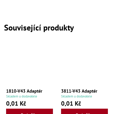
,
Dr
,
Dr
,
Dr
Související produkty
,
Dr
,
Dr
,
Dr
,
Dr
,
Dr
,
Dr
,
Dr
,
Dr
1810-V43 Adaptér
3811-V43 Adaptér
,
Skladem u dodavatele
Skladem u dodavatele
Dr
,
0,01 Kč
0,01 Kč
Dr
,
Kl