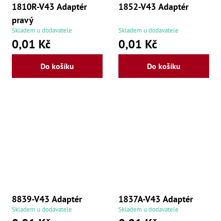
,
1810R-V43 Adaptér
1852-V43 Adaptér
Po
,
pravý
Po
Skladem u dodavatele
Skladem u dodavatele
Zuby
0,01 Kč
0,01 Kč
Zu
Do košíku
Do košíku
Zu
Zu
Zu
Zu
Zu
Zu
Zu
Zu
Zu
Zu
Zu
Zu
Zu
Zu
8839-V43 Adaptér
1837A-V43 Adaptér
Zu
Zu
Skladem u dodavatele
Skladem u dodavatele
Zu