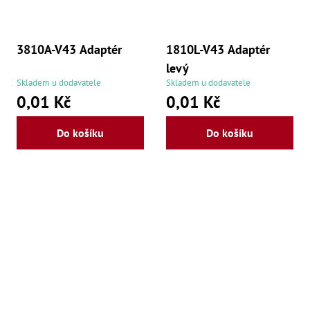
še
,
Šr
še
3810A-V43 Adaptér
1810L-V43 Adaptér
,
Šr
levý
vn
Skladem u dodavatele
Skladem u dodavatele
,
0,01 Kč
0,01 Kč
Šr
Ma
Ma
Do košíku
Do košíku
,
Ma
,
Ma
,
Ma
,
Ma
,
Ma
,
Ma
98
Po
Po