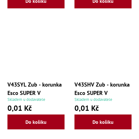
Do košíku
Do košíku
Lž
Lž
Lž
Re
Dr
,
Nů
,
Nů
,
Nů
,
Od
Ro
Ro
V43SYL Zub - korunka
V43SHV Zub - korunka
,
Na
Esco SUPER V
Esco SUPER V
Ry
Skladem u dodavatele
Skladem u dodavatele
Ry
0,01 Kč
0,01 Kč
Le
,
Ry
Do košíku
Do košíku
,
Ry
,