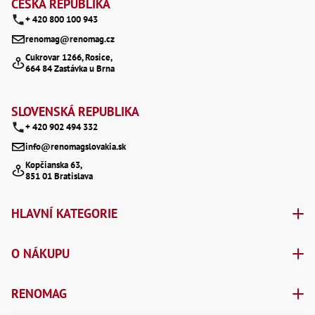
á
ČESKÁ REPUBLIKA
Lž
+ 420 800 100 943
p
Lž
Lž
renomag@renomag.cz
a
Re
Cukrovar 1266, Rosice,
Dr
664 84 Zastávka u Brna
t
,
Nů
í
,
SLOVENSKÁ REPUBLIKA
Nů
,
+ 420 902 494 332
Nů
,
info@renomagslovakia.sk
Od
Kopčianska 63,
Ro
851 01 Bratislava
Ro
,
Na
HLAVNÍ KATEGORIE
Ry
Ry
Le
O NÁKUPU
,
Ry
,
RENOMAG
Ry
,