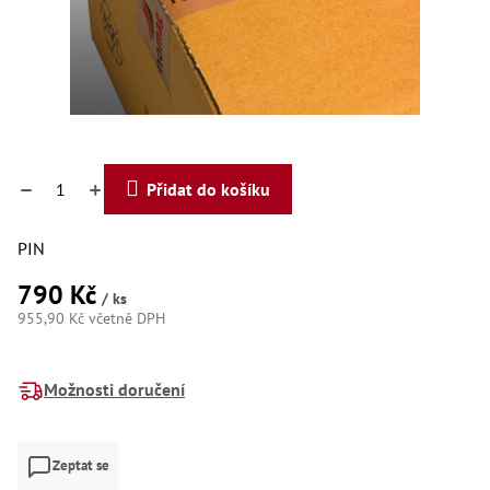
Dí
Dí
Dí
Dí
Dí
Dí
Dí
Dí
Dí
Přidat do košíku
Dí
Dí
Díly
PIN
790 Kč
Př
/ ks
Li
955,90 Kč včetně DPH
Dí
Měrná
Dí
cena:
Háky
Možnosti doručení
Há
Há
Zeptat se
Koul