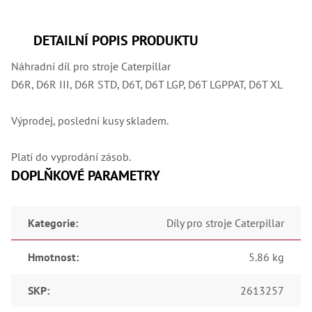
,
Dr
,
Dr
DETAILNÍ POPIS PRODUKTU
,
Dr
Náhradní díl pro stroje Caterpillar
,
Dr
D6R, D6R III, D6R STD, D6T, D6T LGP, D6T LGPPAT, D6T XL
,
Dr
,
Výprodej, poslední kusy skladem.
Dr
,
Dr
Platí do vyprodání zásob.
,
Dr
DOPLŇKOVÉ PARAMETRY
,
Dr
,
Dr
Kategorie
:
Díly pro stroje Caterpillar
,
Dr
,
Hmotnost
:
5.86 kg
Dr
,
Dr
SKP
:
2613257
,
Kl