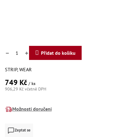
Dí
Dí
Dí
Dí
Dí
Dí
Dí
Dí
Dí
Přidat do košíku
Dí
Dí
Díly
STRIP, WEAR
749 Kč
Př
/ ks
Li
906,29 Kč včetně DPH
Dí
Měrná
Dí
cena:
Háky
Možnosti doručení
Há
Há
Zeptat se
Koul