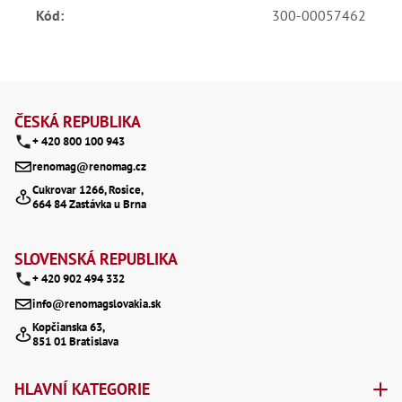
Kód
:
300-00057462
Lž
Lž
Lž
Re
Dr
Z
,
Nů
á
ČESKÁ REPUBLIKA
,
+ 420 800 100 943
Nů
p
,
renomag@renomag.cz
Nů
a
,
Cukrovar 1266, Rosice,
Od
664 84 Zastávka u Brna
t
Ro
Ro
í
,
SLOVENSKÁ REPUBLIKA
Na
+ 420 902 494 332
Ry
Ry
info@renomagslovakia.sk
Le
Kopčianska 63,
,
851 01 Bratislava
Ry
,
Ry
HLAVNÍ KATEGORIE
,