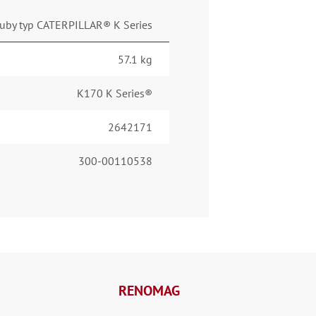
uby typ CATERPILLAR® K Series
57.1 kg
K170 K Series®
2642171
300-00110538
RENOMAG