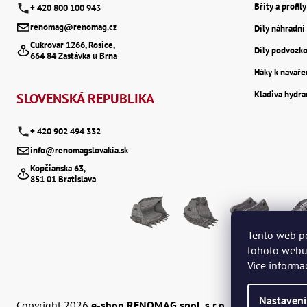
p
Břity a profil
+ 420 800 100 943
renomag@renomag.cz
Díly náhradní 
a
Cukrovar 1266, Rosice,
Díly podvozk
664 84 Zastávka u Brna
t
Háky k navaře
Kladiva hydr
í
SLOVENSKÁ REPUBLIKA
+ 420 902 494 332
info@renomagslovakia.sk
Kopčianska 63,
851 01 Bratislava
Tento web p
tohoto webu 
Více informa
Nastavení
Copyright 2026
e-shop RENOMAG spol. s r.o.
. Všechna práva 