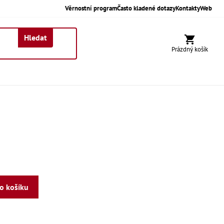
Věrnostní program
Často kladené dotazy
Kontakty
Web
Hledat
Nákupní koší
Prázdný košík
do košíku