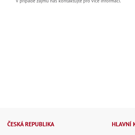
V případě zájmu nás kontaktujte pro více informací.
Z
á
ČESKÁ REPUBLIKA
HLAVNÍ 