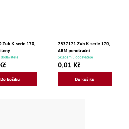
 Zub K-serie 170,
2337171 Zub K-serie 170,
ílený
ARM penetrační
 dodavatele
Skladem u dodavatele
Kč
0,01 Kč
Do košíku
Do košíku