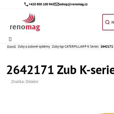
Přejít
+420 800 100 943
eshop@renomag.cz
na
obsah
Zuby a zubové systémy
Zuby typ CATERPILLAR® K Series
2642171 Z
Domů
2642171 Zub K-serie
Značka:
Ostatní