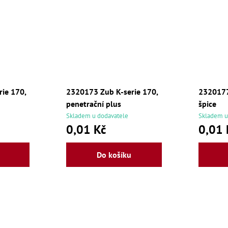
ie 170,
2320173 Zub K-serie 170,
2320177
penetrační plus
špice
Skladem u dodavatele
Skladem u
0,01 Kč
0,01 
Do košíku