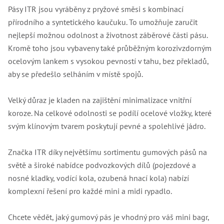
Lž
Pásy ITR jsou vyráběny z pryžové směsi s kombinací
Lž
přírodního a syntetického kaučuku. To umožňuje zaručit
Lž
nejlepší možnou odolnost a životnost záběrové části pásu.
Re
Dr
Kromě toho jsou vybaveny také průběžným korozivzdorným
,
ocelovým lankem s vysokou pevností v tahu, bez překladů,
Nů
,
aby se předešlo selháním v místě spojů.
Nů
,
Nů
Velký důraz je kladen na zajištění minimalizace vnitřní
,
Od
koroze. Na celkové odolnosti se podílí ocelové vložky, které
Ro
svým klínovým tvarem poskytují pevné a spolehlivé jádro.
Ro
,
Na
Značka ITR díky největšímu sortimentu gumových pásů na
Ry
světě a široké nabídce podvozkových dílů (pojezdové a
Ry
Le
nosné kladky, vodící kola, ozubená hnací kola) nabízí
,
komplexní řešení pro každé mini a midi rypadlo.
Ry
,
Ry
Chcete vědět, jaký gumový pás je vhodný pro váš mini bagr,
,