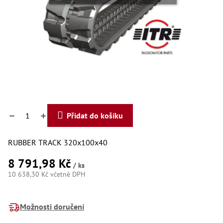
Dí
Dí
Dí
Dí
Dí
Dí
Dí
Dí
Dí
Dí
Dí
Díly
Přidat do košíku
Př
RUBBER TRACK 320x100x40
Li
Dí
8 791,98 Kč
Dí
/ ks
Háky
10 638,30 Kč včetně DPH
Měrná
Há
cena:
Há
Možnosti doručení
Koul