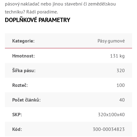
Ry
pásový nakladač nebo jinou stavební či zemědělskou
,
Ry
techniku? Rádi poradíme.
,
DOPLŇKOVÉ PARAMETRY
Ry
,
Ry
,
Kategorie
:
Pásy gumové
Če
ry
,
Hmotnost
:
131 kg
Ry
Tr
Zp
Šířka pásu
:
320
Od
,
Rozteč
:
100
Št
,
Od
Počet článků
:
40
Lž
Kl
Kl
SKP
:
320x100x40
,
Ná
X
Kód
:
300-00034823
,