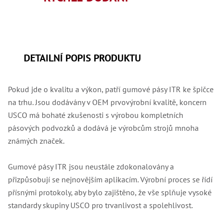
,
Dr
,
Dr
,
Dr
,
DETAILNÍ POPIS PRODUKTU
Dr
,
Dr
,
Pokud jde o kvalitu a výkon, patří gumové pásy ITR ke špičce
Dr
,
na trhu. Jsou dodávány v OEM prvovýrobní kvalitě, koncern
Dr
USCO má bohaté zkušenosti s výrobou kompletních
,
Dr
pásových podvozků a dodává je výrobcům strojů mnoha
,
Dr
známých značek.
,
Dr
,
Gumové pásy ITR jsou neustále zdokonalovány a
Dr
přizpůsobují se nejnovějším aplikacím. Výrobní proces se řídí
,
Dr
přísnými protokoly, aby bylo zajištěno, že vše splňuje vysoké
,
Dr
standardy skupiny USCO pro trvanlivost a spolehlivost.
,
Kl