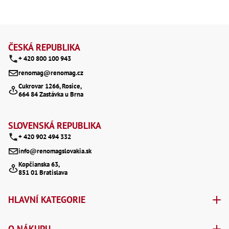
Oš
Kl
Spoj
Z
á
Šr
ČESKÁ REPUBLIKA
Šr
+ 420 800 100 943
p
,
Šr
renomag@renomag.cz
a
,
Cukrovar 1266, Rosice,
Šr
664 84 Zastávka u Brna
t
93
,
Šr
í
SLOVENSKÁ REPUBLIKA
93
,
+ 420 902 494 332
Šr
info@renomagslovakia.sk
96
,
Kopčianska 63,
Šr
851 01 Bratislava
96
,
Šr
HLAVNÍ KATEGORIE
še
,
Šr
O NÁKUPU