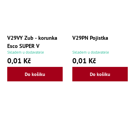
še
,
Šr
še
,
Šr
vn
V29VY Zub - korunka
V29PN Pojistka
,
Šr
Esco SUPER V
Ma
Skladem u dodavatele
Skladem u dodavatele
Ma
0,01 Kč
0,01 Kč
,
Ma
,
Do košíku
Do košíku
Ma
,
Ma
,
Ma
,
Ma
,
Ma
98
Po
Po