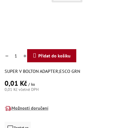
Dí
Dí
Dí
Dí
Dí
Dí
Dí
Dí
Dí
Dí
Přidat do košíku
Dí
Díly
SUPER V BOLTON ADAPTER;ESCO GRN
Př
0,01 Kč
Li
/ ks
Dí
0,01 Kč včetně DPH
Dí
Měrná
Háky
cena:
Možnosti doručení
Há
Há
Koul
Zeptat se