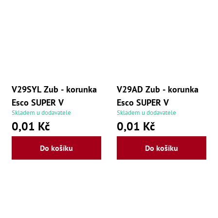
Oš
Kl
Spoj
Šr
Šr
,
Šr
,
Šr
V29SYL Zub - korunka
V29AD Zub - korunka
93
Esco SUPER V
Esco SUPER V
,
Šr
Skladem u dodavatele
Skladem u dodavatele
93
0,01 Kč
0,01 Kč
,
Šr
96
Do košíku
Do košíku
,
Šr
96
,
Šr
še
,
Šr