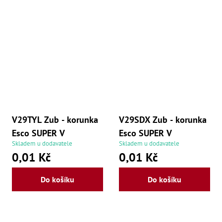
Ry
,
Ry
,
Ry
,
Ry
,
Če
ry
,
Ry
Tr
Zp
V29TYL Zub - korunka
V29SDX Zub - korunka
Od
,
Esco SUPER V
Esco SUPER V
Št
Skladem u dodavatele
Skladem u dodavatele
,
0,01 Kč
0,01 Kč
Od
Lž
Kl
Do košíku
Do košíku
Kl
,
Ná
X
,