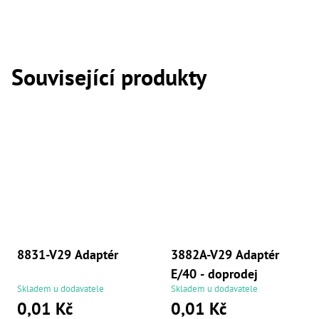
,
Dr
,
Dr
,
Dr
Související produkty
,
Dr
,
Dr
,
Dr
,
Dr
,
Dr
,
Dr
,
Dr
,
Dr
8831-V29 Adaptér
3882A-V29 Adaptér
,
Dr
E/40 - doprodej
,
Skladem u dodavatele
Skladem u dodavatele
Dr
0,01 Kč
0,01 Kč
,
Kl