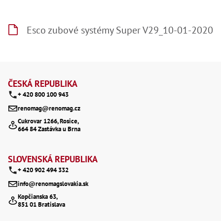
Esco zubové systémy Super V29_10-01-2020
Z
á
ČESKÁ REPUBLIKA
+ 420 800 100 943
p
renomag@renomag.cz
a
Cukrovar 1266, Rosice,
664 84 Zastávka u Brna
t
í
SLOVENSKÁ REPUBLIKA
+ 420 902 494 332
info@renomagslovakia.sk
Kopčianska 63,
851 01 Bratislava