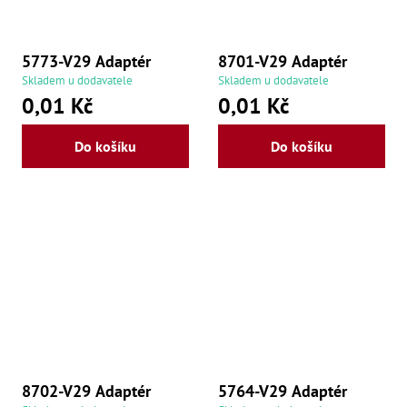
,
Po
,
Po
5773-V29 Adaptér
8701-V29 Adaptér
Zuby
Skladem u dodavatele
Skladem u dodavatele
0,01 Kč
0,01 Kč
Zu
Zu
Zu
Do košíku
Do košíku
Zu
Zu
Zu
Zu
Zu
Zu
Zu
Zu
Zu
Zu
Zu
Zu
Zu
Zu
8702-V29 Adaptér
5764-V29 Adaptér
Zu