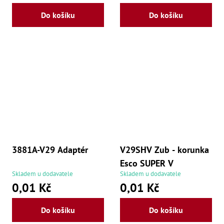
Lž
Do košíku
Do košíku
Lž
Lž
Re
Dr
,
Nů
,
Nů
,
Nů
,
Od
Ro
Ro
,
Na
3881A-V29 Adaptér
V29SHV Zub - korunka
Ry
Esco SUPER V
Ry
Skladem u dodavatele
Skladem u dodavatele
Le
0,01 Kč
0,01 Kč
,
Ry
,
Do košíku
Do košíku
Ry
,