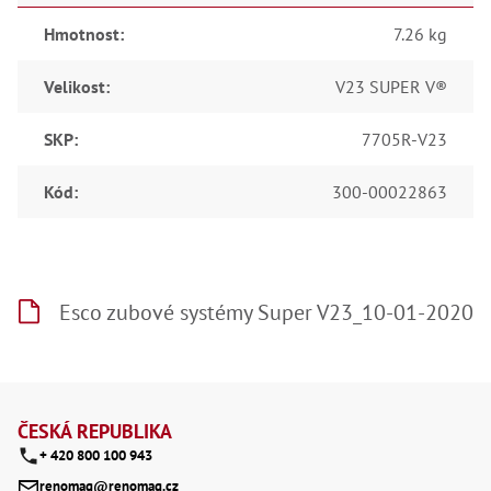
Hmotnost
:
7.26 kg
Velikost
:
V23 SUPER V®
SKP
:
7705R-V23
Kód
:
300-00022863
Esco zubové systémy Super V23_10-01-2020
Z
á
ČESKÁ REPUBLIKA
+ 420 800 100 943
p
renomag@renomag.cz