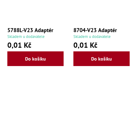
še
,
Šr
še
,
Šr
5788L-V23 Adaptér
8704-V23 Adaptér
vn
Skladem u dodavatele
Skladem u dodavatele
,
0,01 Kč
0,01 Kč
Šr
Ma
Ma
Do košíku
Do košíku
,
Ma
,
Ma
,
Ma
,
Ma
,
Ma
,
Ma
98
Po
Po