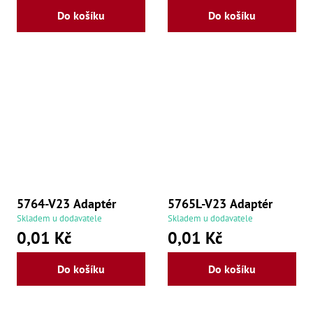
Zu
Do košíku
Do košíku
Zu
Zu
Zu
Zu
Zu
Zu
Zu
Zu
Zu
Zu
Zu
Zu
5764-V23 Adaptér
5765L-V23 Adaptér
Skladem u dodavatele
Skladem u dodavatele
0,01 Kč
0,01 Kč
Do košíku
Do košíku