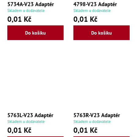
,
5734A-V23 Adaptér
4798-V23 Adaptér
Po
Skladem u dodavatele
Skladem u dodavatele
,
Po
0,01 Kč
0,01 Kč
Zuby
Do košíku
Do košíku
Zu
Zu
Zu
Zu
Zu
Zu
Zu
Zu
Zu
Zu
Zu
Zu
Zu
Zu
5763L-V23 Adaptér
5763R-V23 Adaptér
Zu
Skladem u dodavatele
Skladem u dodavatele
Zu
0,01 Kč
0,01 Kč
Zu
Zu