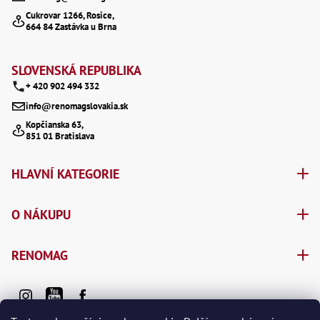
a
Cukrovar 1266, Rosice,
664 84 Zastávka u Brna
t
í
SLOVENSKÁ REPUBLIKA
+ 420 902 494 332
info@renomagslovakia.sk
Kopčianska 63,
851 01 Bratislava
HLAVNÍ KATEGORIE
O NÁKUPU
RENOMAG