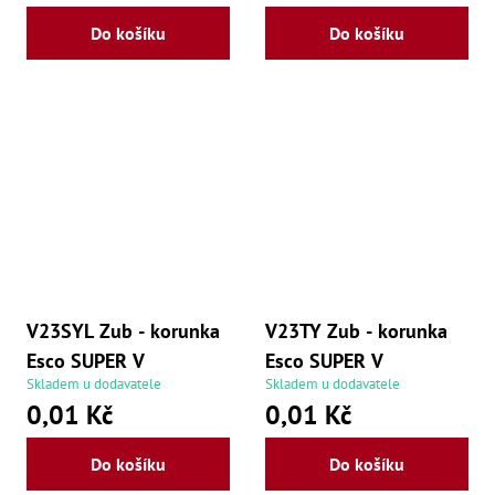
Lž
Do košíku
Do košíku
Lž
Lž
Re
Dr
,
Nů
,
Nů
,
Nů
,
Od
Ro
Ro
,
Na
V23SYL Zub - korunka
V23TY Zub - korunka
Ry
Esco SUPER V
Esco SUPER V
Ry
Skladem u dodavatele
Skladem u dodavatele
Le
0,01 Kč
0,01 Kč
,
Ry
,
Do košíku
Do košíku
Ry
,