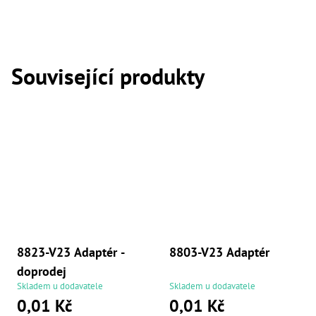
,
Dr
,
Dr
,
Dr
Související produkty
,
Dr
,
Dr
,
Dr
,
Dr
,
Dr
,
Dr
,
Dr
,
Dr
8823-V23 Adaptér -
8803-V23 Adaptér
,
Dr
doprodej
,
Skladem u dodavatele
Skladem u dodavatele
Dr
0,01 Kč
0,01 Kč
,
Kl