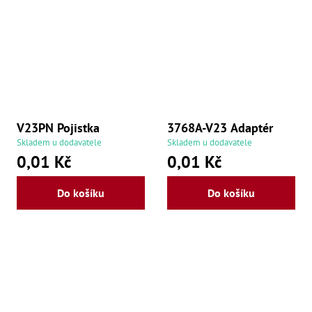
Oš
Kl
Spoj
Šr
Šr
,
Šr
,
Šr
V23PN Pojistka
3768A-V23 Adaptér
93
Skladem u dodavatele
Skladem u dodavatele
,
0,01 Kč
0,01 Kč
Šr
93
,
Do košíku
Do košíku
Šr
96
,
Šr
96
,
Šr
še
,
Šr