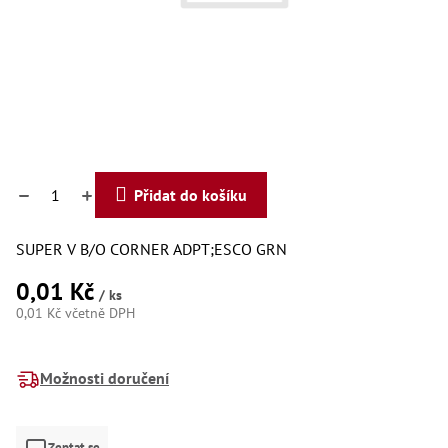
Dí
Dí
Dí
Dí
Dí
Dí
Dí
Dí
Dí
Dí
Přidat do košíku
Dí
Díly
SUPER V B/O CORNER ADPT;ESCO GRN
Př
0,01 Kč
Li
/ ks
Dí
0,01 Kč včetně DPH
Dí
Měrná
Háky
cena:
Možnosti doručení
Há
Há
Koul
Zeptat se