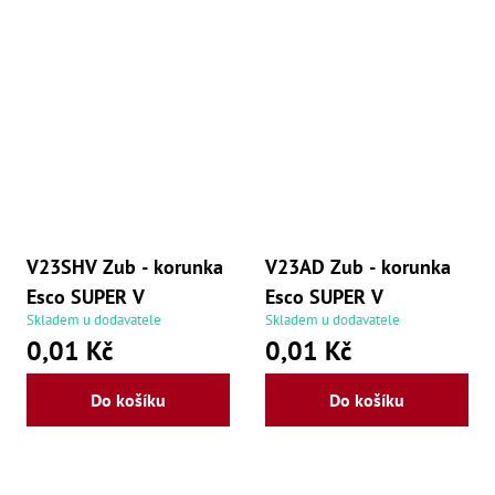
Ry
,
Ry
,
Ry
,
Ry
,
Če
ry
,
Ry
Tr
Zp
V23SHV Zub - korunka
V23AD Zub - korunka
Od
,
Esco SUPER V
Esco SUPER V
Št
Skladem u dodavatele
Skladem u dodavatele
,
0,01 Kč
0,01 Kč
Od
Lž
Kl
Do košíku
Do košíku
Kl
,
Ná
X
,