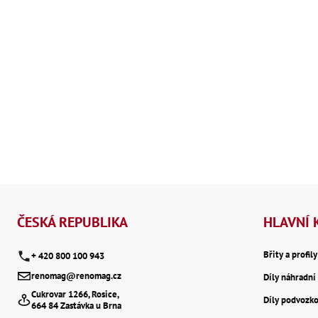
Z
á
ČESKÁ REPUBLIKA
HLAVNÍ 
p
Břity a profil
+ 420 800 100 943
renomag@renomag.cz
Díly náhradní 
a
Cukrovar 1266, Rosice,
Díly podvozk
664 84 Zastávka u Brna