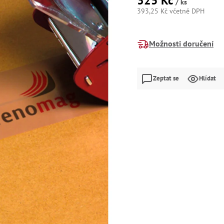
325 Kč
/ ks
393,25 Kč včetně DPH
Měrná
cena:
Možnosti doručení
Zeptat se
Hlídat