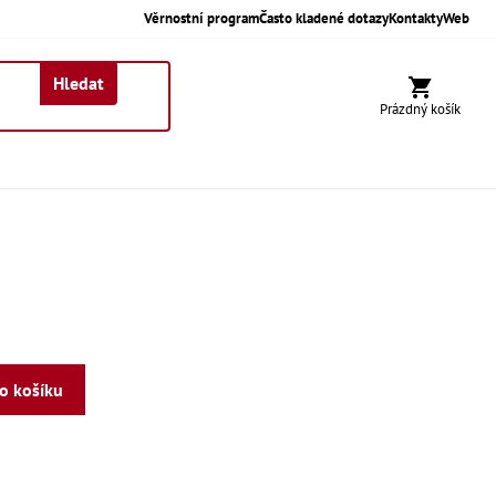
Věrnostní program
Často kladené dotazy
Kontakty
Web
Hledat
Nákupní koší
Prázdný košík
do košíku