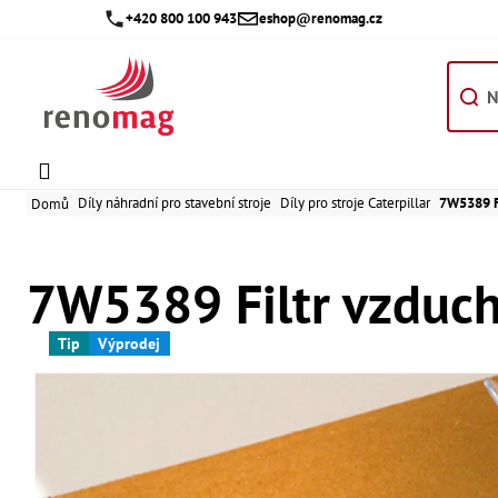
Přejít
+420 800 100 943
eshop@renomag.cz
na
obsah
Díly náhradní pro stavební stroje
Díly pro stroje Caterpillar
7W5389 F
Domů
7W5389 Filtr vzduch
Tip
Výprodej