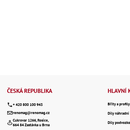
Z
á
ČESKÁ REPUBLIKA
HLAVNÍ 
p
Břity a profil
+ 420 800 100 943
renomag@renomag.cz
Díly náhradní 
a
Cukrovar 1266, Rosice,
Díly podvozk
664 84 Zastávka u Brna