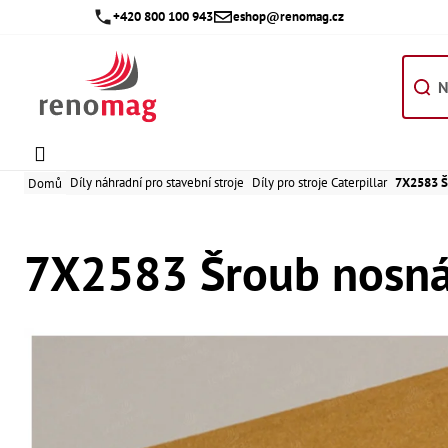
Přejít
+420 800 100 943
eshop@renomag.cz
na
obsah
Díly náhradní pro stavební stroje
Díly pro stroje Caterpillar
7X2583 Š
Domů
7X2583 Šroub nosná