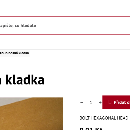
roub nosná kladka
 kladka
Přidat 
BOLT HEXAGONAL HEAD