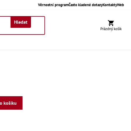
Věrnostní program
Často kladené dotazy
Kontakty
Web
Hledat
Nákupní koší
Prázdný košík
do košíku