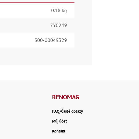
0.18 kg
7Y0249
300-00049329
RENOMAG
FAQ/Časté dotazy
Můj účet
Kontakt