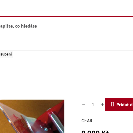
Ozubení
Přidat 
GEAR