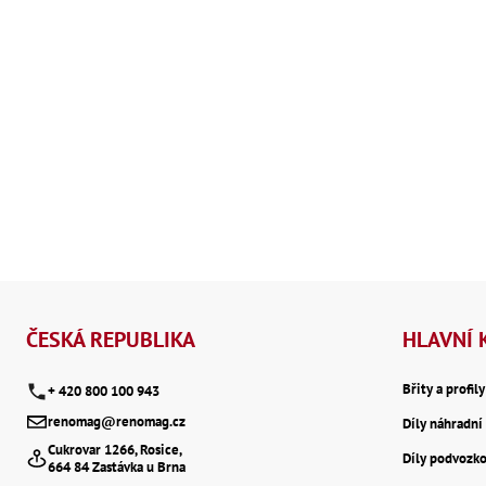
Z
á
ČESKÁ REPUBLIKA
HLAVNÍ 
p
Břity a profil
+ 420 800 100 943
renomag@renomag.cz
Díly náhradní 
a
Cukrovar 1266, Rosice,
Díly podvozk
664 84 Zastávka u Brna