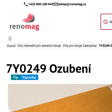
Přejít
+420 800 100 943
eshop@renomag.cz
na
obsah
Díly náhradní pro stavební stroje
Díly pro stroje Caterpillar
7Y0249 
Domů
7Y0249 Ozubení
Tip
Výprodej