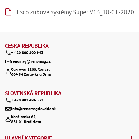
še
,
Esco zubové systémy Super V13_10-01-2020
Šr
še
,
Šr
Z
vn
,
á
Šr
ČESKÁ REPUBLIKA
Ma
+ 420 800 100 943
p
Ma
,
renomag@renomag.cz
a
Ma
Cukrovar 1266, Rosice,
,
664 84 Zastávka u Brna
Ma
t
,
Ma
í
,
SLOVENSKÁ REPUBLIKA
Ma
+ 420 902 494 332
,
Ma
info@renomagslovakia.sk
,
Kopčianska 63,
Ma
851 01 Bratislava
98
Po
Po
HLAVNÍ KATEGORIE