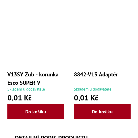
Ry
,
Ry
,
Ry
,
Ry
,
Če
ry
,
Ry
Tr
Zp
V13SY Zub - korunka
8842-V13 Adaptér
Od
,
Esco SUPER V
Št
Skladem u dodavatele
Skladem u dodavatele
,
0,01 Kč
0,01 Kč
Od
Lž
Kl
Do košíku
Do košíku
Kl
,
Ná
X
,
DETAILNÍ POPIS PRODUKTU