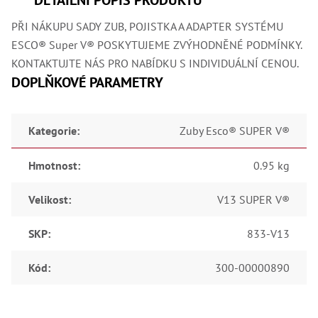
Oš
Kl
PŘI NÁKUPU SADY ZUB, POJISTKA A ADAPTER SYSTÉMU
Spoj
ESCO® Super V® POSKYTUJEME ZVÝHODNĚNÉ PODMÍNKY.
KONTAKTUJTE NÁS PRO NABÍDKU S INDIVIDUÁLNÍ CENOU.
Šr
Šr
DOPLŇKOVÉ PARAMETRY
,
Šr
,
Šr
Kategorie
:
Zuby Esco® SUPER V®
93
,
Šr
Hmotnost
:
0.95 kg
93
,
Šr
Velikost
:
V13 SUPER V®
96
,
SKP
:
833-V13
Šr
96
,
Kód
:
300-00000890
Šr
še
,
Šr