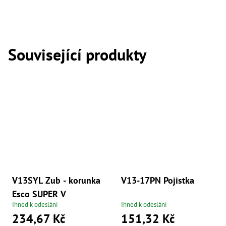
,
Dr
,
Dr
,
Dr
Související produkty
,
Dr
,
Dr
,
Dr
,
Dr
,
Dr
,
Dr
,
Dr
,
Dr
V13SYL Zub - korunka
V13-17PN Pojistka
,
Dr
Esco SUPER V
,
Ihned k odeslání
Ihned k odeslání
Dr
234,67 Kč
151,32 Kč
,
Kl