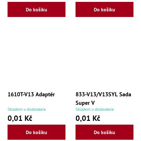
Lž
Do košíku
Do košíku
Lž
Lž
Re
Dr
,
Nů
,
Nů
,
Nů
,
Od
Ro
Ro
,
Na
1610T-V13 Adaptér
833-V13/V13SYL Sada
Ry
Super V
Ry
Skladem u dodavatele
Skladem u dodavatele
Le
0,01 Kč
0,01 Kč
,
Ry
,
Do košíku
Do košíku
Ry
,