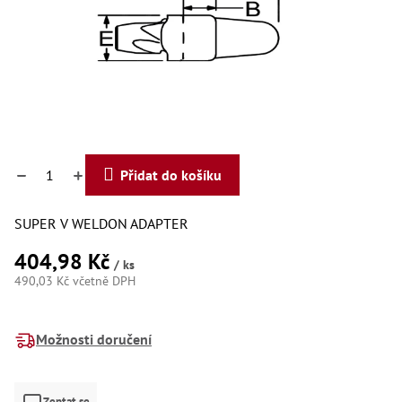
Dí
Dí
Dí
Dí
Dí
Dí
Dí
Dí
Dí
Dí
Přidat do košíku
Dí
Díly
SUPER V WELDON ADAPTER
Př
404,98 Kč
Li
/ ks
Dí
490,03 Kč včetně DPH
Dí
Měrná
Háky
cena:
Možnosti doručení
Há
Há
Koul
Zeptat se