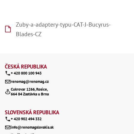
Zuby-a-adaptery-typu-CAT-J-Bucyrus-
Blades-CZ
Z
á
ČESKÁ REPUBLIKA
+ 420 800 100 943
p
renomag@renomag.cz
a
Cukrovar 1266, Rosice,
664 84 Zastávka u Brna
t
í
SLOVENSKÁ REPUBLIKA
+ 420 902 494 332
info@renomagslovakia.sk