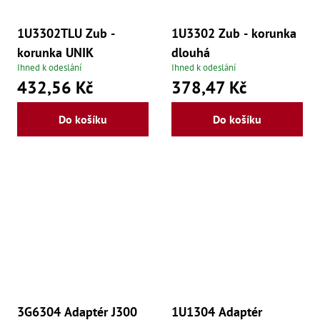
Zu
Zu
1U3302TLU Zub -
1U3302 Zub - korunka
Zu
Zu
korunka UNIK
dlouhá
Zu
Ihned k odeslání
Ihned k odeslání
Zu
432,56 Kč
378,47 Kč
Zu
Zu
Zu
Do košíku
Do košíku
Zu
Zu
Zu
Zu
3G6304 Adaptér J300
1U1304 Adaptér