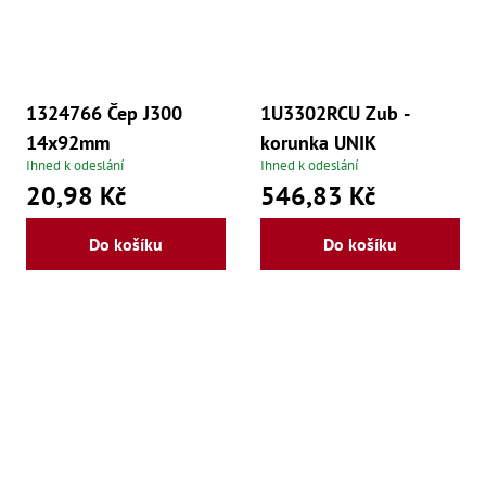
,
Po
,
Po
Zuby
1324766 Čep J300
1U3302RCU Zub -
Zu
14x92mm
korunka UNIK
Zu
Ihned k odeslání
Ihned k odeslání
Zu
20,98 Kč
546,83 Kč
Zu
Zu
Zu
Do košíku
Do košíku
Zu
Zu
Zu
Zu
Zu
Zu
Zu
Zu
Zu
Zu
Zu
Zu