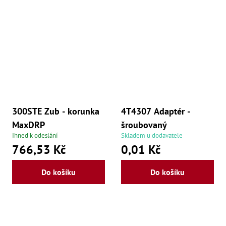
Oš
Kl
Spoj
Šr
Šr
,
Šr
,
Šr
93
,
300STE Zub - korunka
4T4307 Adaptér -
Šr
MaxDRP
šroubovaný
93
,
Ihned k odeslání
Skladem u dodavatele
Šr
766,53 Kč
0,01 Kč
96
,
Šr
Do košíku
Do košíku
96
,
Šr
še
,
Šr