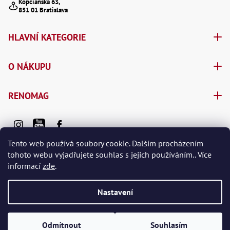
Kopčianska 63,
851 01 Bratislava
HLAVNÍ KATEGORIE
O NÁKUPU
RENOMAG
Tento web používá soubory cookie. Dalším procházením
tohoto webu vyjadřujete souhlas s jejich používáním.. Více
informací
zde
.
Vytvořil Shoptet Premium
Nastavení
Copyright 2026
e-shop RENOMAG spol. s r.o.
. Všechna práva
vyhrazena.
Odmítnout
Souhlasím