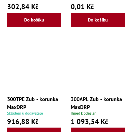
302,84 Kč
0,01 Kč
Lž
Lž
Lž
Do košíku
Do košíku
Re
Dr
,
Nů
,
Nů
,
Nů
,
Od
Ro
Ro
,
Na
Ry
300TPE Zub - korunka
300APL Zub - korunka
Ry
Le
MaxDRP
MaxDRP
,
Skladem u dodavatele
Ihned k odeslání
Ry
,
916,88 Kč
1 093,54 Kč
Ry
,