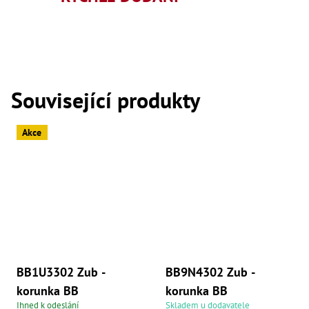
,
Dr
,
Dr
,
Dr
,
Dr
Související produkty
,
Dr
,
Dr
Akce
,
Dr
,
Dr
,
Dr
,
Dr
,
Dr
,
Dr
BB1U3302 Zub -
BB9N4302 Zub -
,
Dr
korunka BB
korunka BB
,
Ihned k odeslání
Skladem u dodavatele
Kl