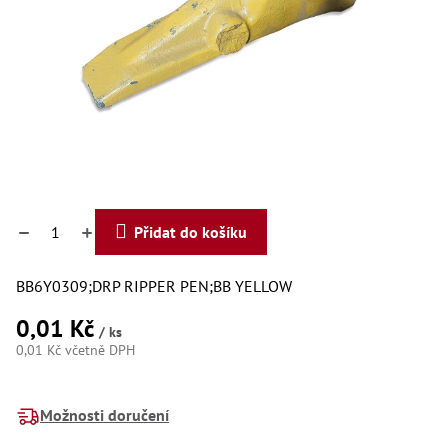
Dí
Dí
Dí
Dí
Dí
Dí
Dí
Dí
Dí
Dí
Dí
Díly
Přidat do košíku
Př
BB6Y0309;DRP RIPPER PEN;BB YELLOW
Li
Dí
0,01 Kč
Dí
/ ks
Háky
0,01 Kč včetně DPH
Měrná
Há
cena:
Há
Možnosti doručení
Koul