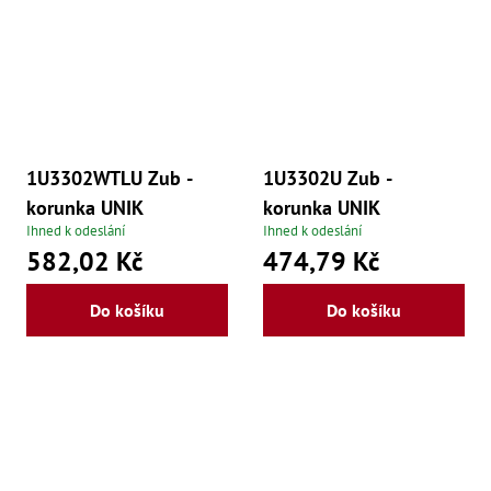
še
,
Šr
še
,
Šr
vn
,
Šr
1U3302WTLU Zub -
1U3302U Zub -
Ma
Ma
korunka UNIK
korunka UNIK
,
Ihned k odeslání
Ihned k odeslání
Ma
,
582,02 Kč
474,79 Kč
Ma
,
Ma
Do košíku
Do košíku
,
Ma
,
Ma
,
Ma
98
Po
Po