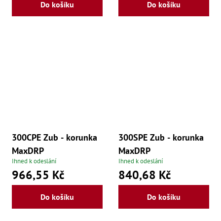
Ry
Do košíku
Do košíku
,
Ry
,
Ry
,
Ry
,
Če
ry
,
Ry
Tr
Zp
Od
,
300CPE Zub - korunka
300SPE Zub - korunka
Št
,
MaxDRP
MaxDRP
Od
Ihned k odeslání
Ihned k odeslání
Lž
966,55 Kč
840,68 Kč
Kl
Kl
,
Do košíku
Do košíku
Ná
X
,