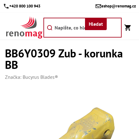
Přejít
+420 800 100 943
eshop@renomag.cz
na
obsah
Hledat
BB6Y0309 Zub - korunka
Akce
BB
Výpr
Břit
Značka:
Bucyrus Blades®
Bř
Kr
Bř
Díly
Dí
Dí
Dí
Dí
Dí