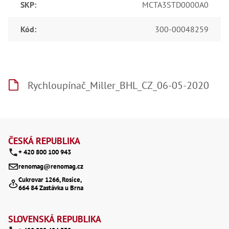
SKP
:
MCTA3STD0000A0
Lž
Lž
Lž
Kód
:
300-00048259
Re
Dr
,
Nů
,
Nů
Rychloupínač_Miller_BHL_CZ_06-05-2020
,
Nů
,
Od
Z
Ro
Ro
á
ČESKÁ REPUBLIKA
,
Na
+ 420 800 100 943
p
Ry
renomag@renomag.cz
Ry
a
Cukrovar 1266, Rosice,
Le
664 84 Zastávka u Brna
,
t
Ry
,
í
Ry
SLOVENSKÁ REPUBLIKA
,