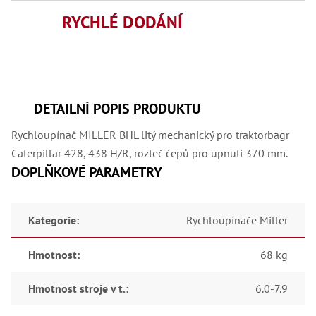
,
Dr
RYCHLÉ DODÁNÍ
,
Dr
,
Dr
,
Dr
,
Dr
DETAILNÍ POPIS PRODUKTU
,
Dr
Rychloupínač MILLER BHL litý mechanický pro traktorbagr
,
Dr
Caterpillar 428, 438 H/R, rozteč čepů pro upnutí 370 mm.
,
DOPLŇKOVÉ PARAMETRY
Dr
,
Dr
,
Kategorie
:
Rychloupínače Miller
Dr
,
Dr
Hmotnost
:
68 kg
,
Dr
,
Hmotnost stroje v t.
:
6.0-7.9
Dr
,
Kl