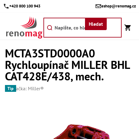
Přejít
+420 800 100 943
eshop@renomag.cz
na
obsah
Hledat
MCTA3STD0000A0
Akce
Rychloupínač MILLER BHL
Výpr
Břit
CAT428E/438, mech.
Bř
Značka:
Miller®
Kr
Tip
Bř
Díly
Dí
Dí
Dí
Dí
Dí