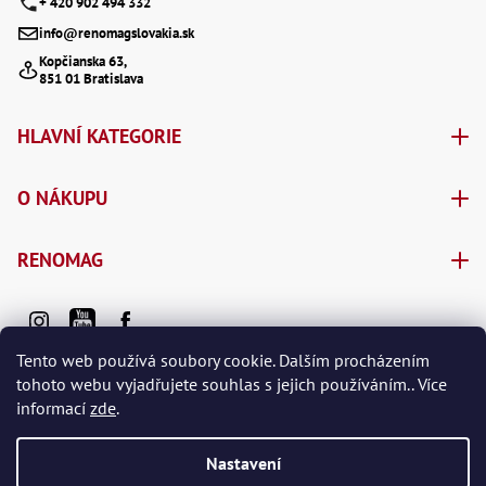
+ 420 902 494 332
Ry
,
info@renomagslovakia.sk
Ry
,
Kopčianska 63,
Ry
851 01 Bratislava
,
Ry
,
HLAVNÍ KATEGORIE
Če
ry
,
O NÁKUPU
Ry
Tr
Zp
RENOMAG
Od
,
Št
,
Od
Lž
Tento web používá soubory cookie. Dalším procházením
Kl
tohoto webu vyjadřujete souhlas s jejich používáním.. Více
Kl
informací
zde
.
,
Ná
Vytvořil Shoptet Premium
X
Nastavení
,