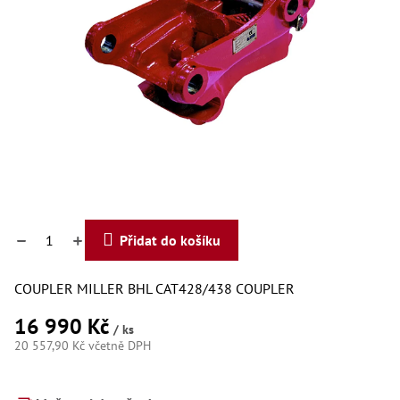
Dí
Dí
Dí
Dí
Dí
Dí
Dí
Dí
Dí
Dí
Dí
Díly
Přidat do košíku
Př
Li
Dí
COUPLER MILLER BHL CAT428/438 COUPLER
Dí
Háky
16 990 Kč
/ ks
20 557,90 Kč včetně DPH
Há
Há
Měrná
Koul
cena: