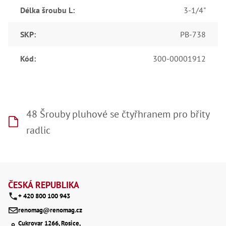
Lž
Délka šroubu L
:
3-1/4"
Lž
Lž
SKP
:
PB-738
Re
Dr
,
Kód
:
300-00001912
Nů
,
Nů
,
Nů
,
48 Šrouby pluhové se čtyřhranem pro břity
Od
Ro
radlic
Ro
,
Na
Ry
Z
Ry
Le
á
ČESKÁ REPUBLIKA
,
Ry
+ 420 800 100 943
p
,
renomag@renomag.cz
Ry
a
,
Cukrovar 1266, Rosice,