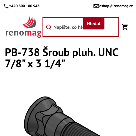
Přejít
+420 800 100 943
eshop@renomag.cz
na
obsah
Hledat
PB-738 Šroub pluh. UNC
Akce
7/8" x 3 1/4"
Výpr
Břit
Bř
Kr
Bř
Díly
Dí
Dí
Dí
Dí
Dí