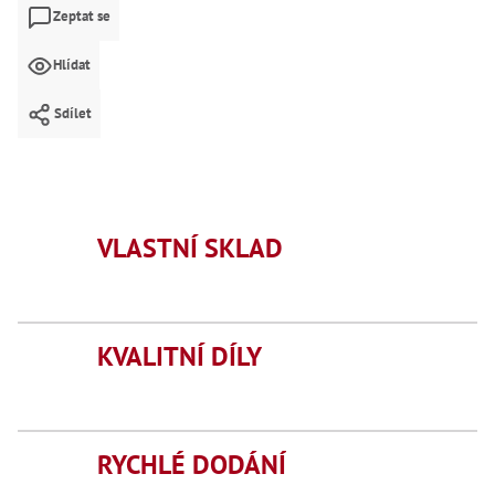
Mate
Zeptat se
Bl
Hlídat
70
Mazi
Sdílet
Oškr
Pás
Příd
Lo
VLASTNÍ SKLAD
Lo
Lo
Ry
Příd
KVALITNÍ DÍLY
Fr
Lž
Dr
De
Nů
RYCHLÉ DODÁNÍ
,
Nů