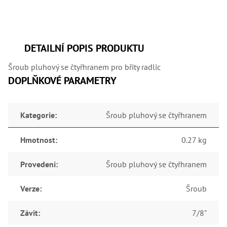
,
Dr
,
Dr
,
Dr
DETAILNÍ POPIS PRODUKTU
,
Dr
Šroub pluhový se čtyřhranem pro břity radlic
,
Dr
DOPLŇKOVÉ PARAMETRY
,
Dr
,
Dr
Kategorie
:
Šroub pluhový se čtyřhranem
,
Dr
,
Hmotnost
:
0.27 kg
Dr
,
Dr
Provedení
:
Šroub pluhový se čtyřhranem
,
Dr
,
Verze
:
Šroub
Dr
,
Dr
Závit
:
7/8"
,
Kl