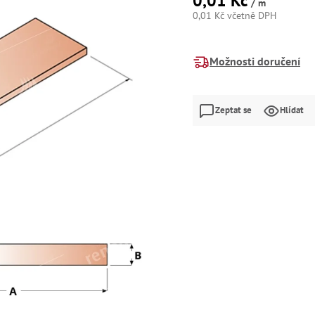
0,01 Kč
/ m
0,01 Kč včetně DPH
Měrná
cena:
Možnosti doručení
Zeptat se
Hlídat