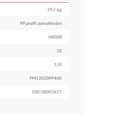
19.2 kg
PP profil pancéřování
400HB
20
120
PM12020PP400
300-00002657