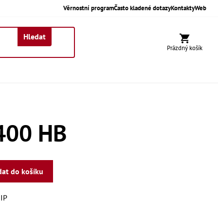
Věrnostní program
Často kladené dotazy
Kontakty
Web
Hledat
Nákupní koší
Prázdný košík
400 HB
dat do košíku
IP