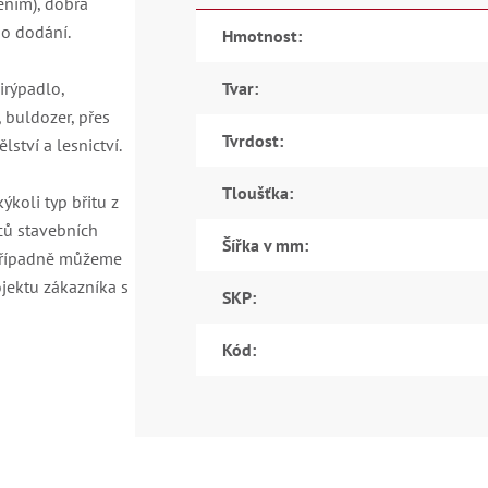
ením), dobrá
ho dodání.
Hmotnost
:
irýpadlo,
Tvar
:
 buldozer, přes
Tvrdost
:
ství a lesnictví.
Tloušťka
:
koli typ břitu z
ců stavebních
Šířka v mm
:
 Případně můžeme
jektu zákazníka s
SKP
:
Kód
: