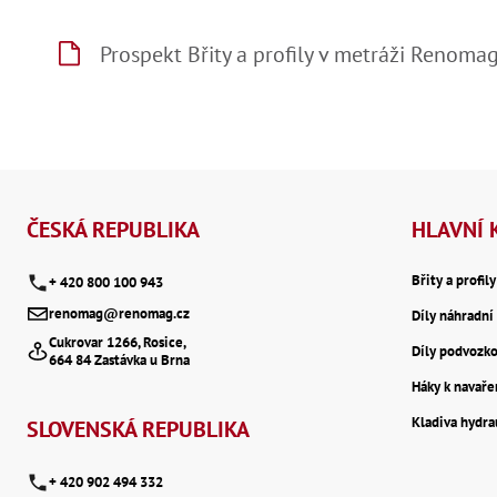
Prospekt Břity a profily v metráži Reno
Z
á
ČESKÁ REPUBLIKA
HLAVNÍ 
p
Břity a profil
+ 420 800 100 943
renomag@renomag.cz
Díly náhradní 
a
Cukrovar 1266, Rosice,
Díly podvozk
664 84 Zastávka u Brna
t
Háky k navaře
Kladiva hydr
í
SLOVENSKÁ REPUBLIKA
+ 420 902 494 332