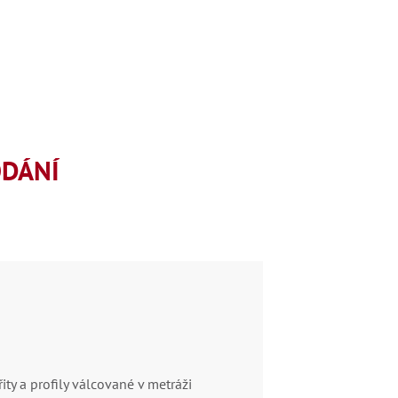
ODÁNÍ
řity a profily válcované v metráži