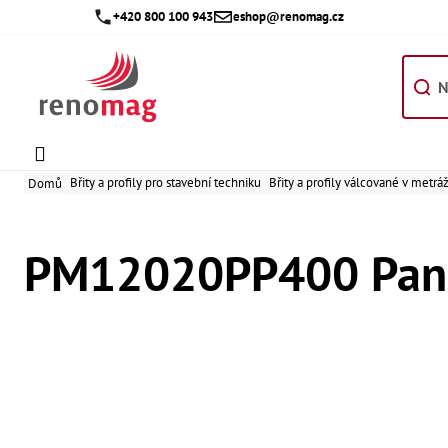
Přejít
+420 800 100 943
eshop@renomag.cz
na
obsah
Břity a profily pro stavební techniku
Břity a profily válcované v metráž
Domů
PM12020PP400 Pan