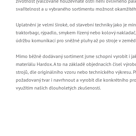
životnost (válcované houževnaté ostří není ovlivněno pál
svařitelnost a u vybraného sortimentu možnost okamžité
Uplatnění je velmi široké, od stavební techniky jako je min
traktorbagr, rýpadlo, smykem řízený nebo kolový nakladač,
údržbu komunikací pro sněžné pluhy až po stroje v zeměděl
Mimo běžně dodávaný sortiment jsme schopni vyrobit i jaký
materiálu Hardox. A to na základě objednacích čísel výrob
strojů, dle originálního vzoru nebo technického výkresu.
požadovaný tvar i navrhnout a vyrobit dle konkrétního pro
využitím našich dlouholetých zkušeností.