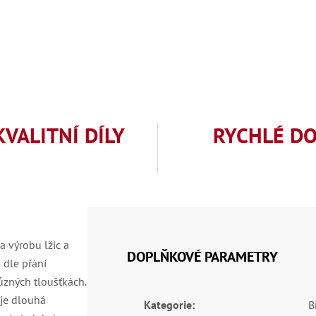
KVALITNÍ DÍLY
RYCHLÉ D
a výrobu lžic a
DOPLŇKOVÉ PARAMETRY
 dle přání
ůzných tloušťkách.
 je dlouhá
Kategorie
:
B