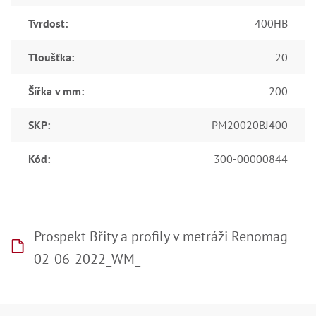
Ry
,
Tvrdost
:
400HB
Ry
,
Ry
Tloušťka
:
20
,
Ry
,
Šířka v mm
:
200
Če
ry
,
SKP
:
PM20020BJ400
Ry
Tr
Kód
:
300-00000844
Zp
Od
,
Št
,
Od
Lž
Prospekt Břity a profily v metráži Renomag
Kl
02-06-2022_WM_
Kl
,
Ná
X
Z
,