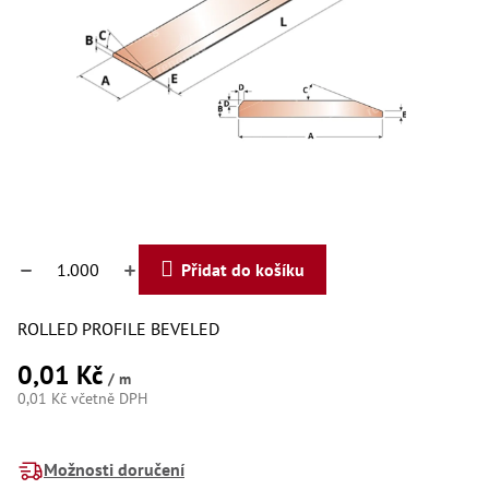
Dí
Dí
Dí
Dí
Dí
Dí
Dí
Dí
Dí
Dí
Dí
Díly
Přidat do košíku
Př
Li
ROLLED PROFILE BEVELED
Dí
Dí
0,01 Kč
/ m
Háky
0,01 Kč včetně DPH
Há
Měrná
Há
cena:
Možnosti doručení
Koul