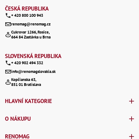
Oš
á
Kl
ČESKÁ REPUBLIKA
Spoj
+ 420 800 100 943
p
renomag@renomag.cz
Šr
a
Cukrovar 1266, Rosice,
Šr
664 84 Zastávka u Brna
,
t
Šr
,
í
Šr
SLOVENSKÁ REPUBLIKA
93
+ 420 902 494 332
,
Šr
info@renomagslovakia.sk
93
Kopčianska 63,
,
851 01 Bratislava
Šr
96
,
HLAVNÍ KATEGORIE
Šr
96
,
O NÁKUPU
Šr
še
,
Šr
RENOMAG