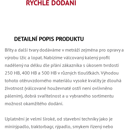
,
RYCHLÉ DODÁNÍ
Dr
,
Dr
,
Dr
,
Dr
DETAILNÍ POPIS PRODUKTU
,
Dr
,
Břity a další tvary dodáváme v metráži zejména pro opravy a
Dr
výrobu lžic a lopat. Nabízíme válcovaný kalený profil
,
Dr
nadělený na délku dle přání zákazníka s úkosem tvrdosti
,
250 HB, 400 HB a 500 HB v různých tloušťkách. Výhodou
Dr
,
tohoto otěruvzdorného materiálu vysoké kvality je dlouhá
Dr
,
životnost (válcované houževnaté ostří není ovlivněno
Dr
pálením), dobrá svařitelnost a u vybraného sortimentu
,
Dr
možnost okamžitého dodání.
,
Dr
,
Uplatnění je velmi široké, od stavební techniky jako je
Dr
minirýpadlo, traktorbagr, rýpadlo, smykem řízený nebo
,
Kl