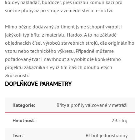
kolový nakladač, buldozer, přes údržbu komunikací pro
Lž
sněžné pluhy až po stroje v zemědělství a lesnictví.
Lž
Lž
Re
Mimo běžně dodávaný sortiment jsme schopni vyrobit i
Dr
,
jakýkoli typ břitu z materiálu Hardox. A to na základě
Nů
objednacích čísel výrobců stavebních strojů, dle originálního
,
Nů
vzoru nebo technického výkresu. Případně můžeme
,
požadovaný tvar i navrhnout a vyrobit dle konkrétního
Nů
,
projektu zákazníka s využitím našich dlouholetých
Od
zkušeností.
Ro
Ro
DOPLŇKOVÉ PARAMETRY
,
Na
Ry
Ry
Kategorie
:
Břity a profily válcované v metráži
Le
,
Hmotnost
:
29.5 kg
Ry
,
Ry
Tvar
:
BJ břit jednostranný
,