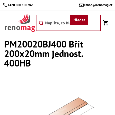
Přejít
+420 800 100 943
eshop@renomag.cz
na
obsah
Hledat
PM20020BJ400 Břit
Akce
200x20mm jednost.
Výpr
Břit
400HB
Bř
Kr
Bř
Díly
Dí
Dí
Dí
Dí
Dí