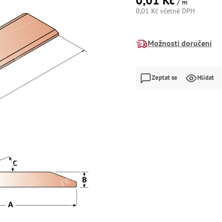
0,01 Kč
/ m
0,01 Kč včetně DPH
Měrná
cena:
Možnosti doručení
Zeptat se
Hlídat