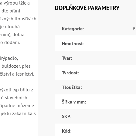
a výrobu lžic a
DOPLŇKOVÉ PARAMETRY
 dle přání
ůzných tloušťkách.
 je dlouhá
Kategorie
:
B
ením), dobrá
ho dodání.
Hmotnost
:
irýpadlo,
Tvar
:
 buldozer, přes
Tvrdost
:
ství a lesnictví.
Tloušťka
:
koli typ břitu z
ců stavebních
Šířka v mm
:
 Případně můžeme
jektu zákazníka s
SKP
:
Kód
: