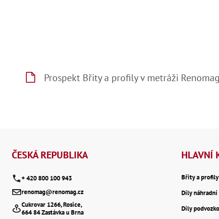
Prospekt Břity a profily v metráži Reno
Z
á
ČESKÁ REPUBLIKA
HLAVNÍ 
p
Břity a profil
+ 420 800 100 943
renomag@renomag.cz
Díly náhradní 
a
Cukrovar 1266, Rosice,
Díly podvozk
664 84 Zastávka u Brna