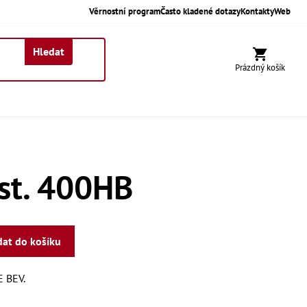
Věrnostní program
Často kladené dotazy
Kontakty
Web
Hledat
Nákupní koší
Prázdný košík
st. 400HB
dat do košíku
 BEV.