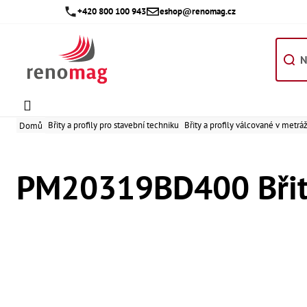
Přejít
+420 800 100 943
eshop@renomag.cz
na
obsah
Břity a profily pro stavební techniku
Břity a profily válcované v metráž
Domů
PM20319BD400 Břit