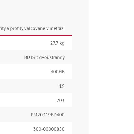
řity a profily válcované v metráži
27.7 kg
BD břit dvoustranný
400HB
19
203
PM20319BD400
300-00000850