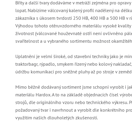
Břity a další tvary dodáváme v metráži zejména pro opravy 
lopat. Nabízíme válcovaný kalený profil nadělený na délku
zákazníka s úkosem tvrdosti 250 HB, 400 HB a 500 HB v r
Výhodou tohoto otěruvzdorného materiálu vysoké kvality
životnost (válcované houževnaté ostří není ovlivněno pál
svařitelnost a u vybraného sortimentu možnost okamžité
Uplatnění je velmi široké, od stavební techniky jako je min
traktorbagr, rýpadlo, smykem řízený nebo kolový nakladač,
údržbu komunikací pro sněžné pluhy až po stroje v zeměděl
Mimo běžně dodávaný sortiment jsme schopni vyrobit i jaký
materiálu Hardox. A to na základě objednacích čísel výrob
strojů, dle originálního vzoru nebo technického výkresu.
požadovaný tvar i navrhnout a vyrobit dle konkrétního pro
využitím našich dlouholetých zkušeností.