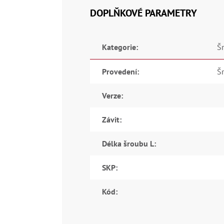
DOPLŇKOVÉ PARAMETRY
Kategorie
:
Š
Provedení
:
Š
Verze
:
Závit
:
Délka šroubu L
:
SKP
:
Kód
: