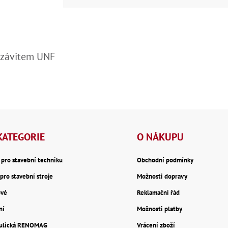
 závitem UNF
KATEGORIE
O NÁKUPU
y pro stavební techniku
Obchodní podmínky
pro stavební stroje
Možnosti dopravy
ové
Reklamační řád
ní
Možnosti platby
aulická RENOMAG
Vrácení zboží