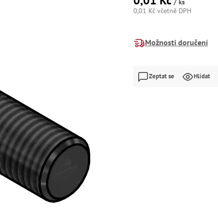
0,01 Kč
/ ks
0,01 Kč včetně DPH
Měrná
cena:
Možnosti doručení
Zeptat se
Hlídat