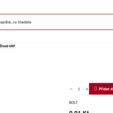
 Šroub UNF
Přidat 
BOLT