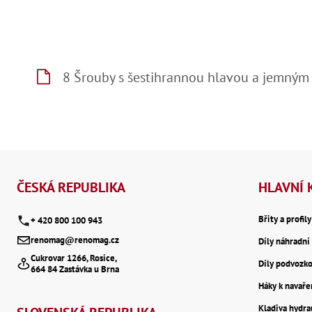
8 Šrouby s šestihrannou hlavou a jemným
Z
á
ČESKÁ REPUBLIKA
HLAVNÍ 
p
Břity a profil
+ 420 800 100 943
renomag@renomag.cz
Díly náhradní 
a
Cukrovar 1266, Rosice,
Díly podvozk
664 84 Zastávka u Brna
t
Háky k navaře
Kladiva hydr