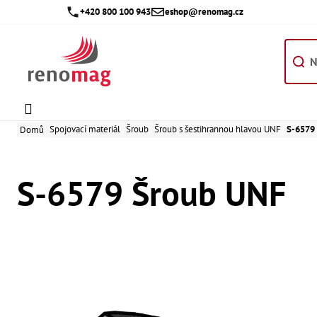
Přejít
+420 800 100 943
eshop@renomag.cz
na
obsah
Spojovací materiál
Šroub
Šroub s šestihrannou hlavou UNF
S-6579
Domů
S-6579 Šroub UNF