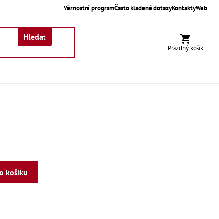
Věrnostní program
Často kladené dotazy
Kontakty
Web
Hledat
Nákupní koší
Prázdný košík
do košíku