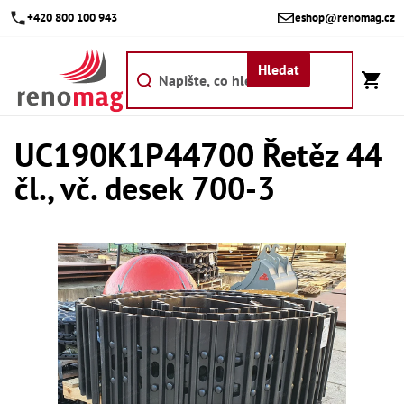
Přejít
+420 800 100 943
eshop@renomag.cz
na
obsah
Hledat
UC190K1P44700 Řetěz 44
Akce
čl., vč. desek 700-3
Výpr
Břit
Bř
Kr
Bř
Díly
Dí
Dí
Dí
Dí
Dí