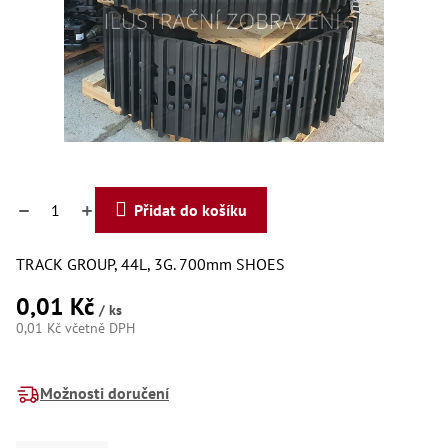
Dí
Dí
Dí
Dí
Dí
Dí
Dí
Dí
Dí
Dí
Dí
Přidat do košíku
Díly
TRACK GROUP, 44L, 3G. 700mm SHOES
Př
Li
0,01 Kč
Dí
/ ks
Dí
0,01 Kč včetně DPH
Háky
Měrná
cena:
Možnosti doručení
Há
Há
Koul