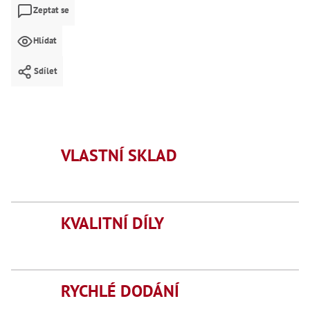
Mate
Zeptat se
Bl
Hlídat
70
Mazi
Sdílet
Oškr
Pás
Příd
Lo
VLASTNÍ SKLAD
Lo
Lo
Ry
Příd
KVALITNÍ DÍLY
Fr
Lž
Dr
De
Nů
RYCHLÉ DODÁNÍ
,
Nů