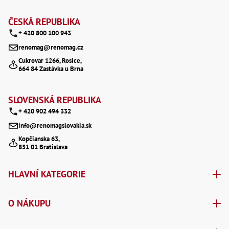
Z
Lž
Lž
á
ČESKÁ REPUBLIKA
Lž
+ 420 800 100 943
p
Re
Dr
renomag@renomag.cz
a
,
Cukrovar 1266, Rosice,
Nů
664 84 Zastávka u Brna
t
,
Nů
,
í
Nů
SLOVENSKÁ REPUBLIKA
,
+ 420 902 494 332
Od
Ro
info@renomagslovakia.sk
Ro
Kopčianska 63,
,
851 01 Bratislava
Na
Ry
Ry
HLAVNÍ KATEGORIE
Le
,
Ry
O NÁKUPU
,
Ry
,