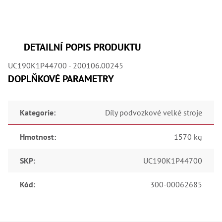
,
Dr
,
Dr
,
Dr
DETAILNÍ POPIS PRODUKTU
,
Dr
UC190K1P44700 - 200106.00245
,
Dr
DOPLŇKOVÉ PARAMETRY
,
Dr
,
Dr
Kategorie
:
Díly podvozkové velké stroje
,
Dr
,
Hmotnost
:
1570 kg
Dr
,
Dr
SKP
:
UC190K1P44700
,
Dr
,
Kód
:
300-00062685
Dr
,
Dr
,
Kl