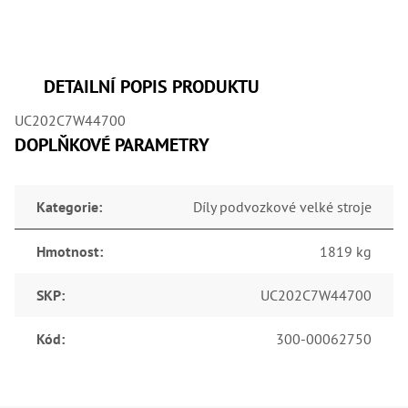
,
Dr
,
Dr
,
Dr
DETAILNÍ POPIS PRODUKTU
,
Dr
UC202C7W44700
,
Dr
DOPLŇKOVÉ PARAMETRY
,
Dr
,
Dr
Kategorie
:
Díly podvozkové velké stroje
,
Dr
,
Hmotnost
:
1819 kg
Dr
,
Dr
SKP
:
UC202C7W44700
,
Dr
,
Kód
:
300-00062750
Dr
,
Dr
,
Kl