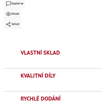
Mate
Zeptat se
Bl
Hlídat
70
Mazi
Sdílet
Oškr
Pás
Příd
Lo
VLASTNÍ SKLAD
Lo
Lo
Ry
Příd
KVALITNÍ DÍLY
Fr
Lž
Dr
De
Nů
RYCHLÉ DODÁNÍ
,
Nů