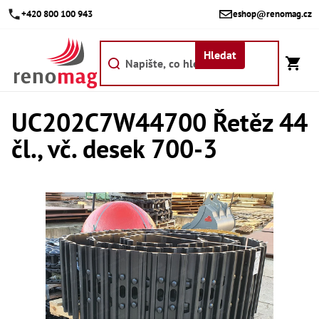
Přejít
+420 800 100 943
eshop@renomag.cz
na
obsah
Hledat
UC202C7W44700 Řetěz 44
Akce
čl., vč. desek 700-3
Výpr
Břit
Bř
Kr
Bř
Díly
Dí
Dí
Dí
Dí
Dí