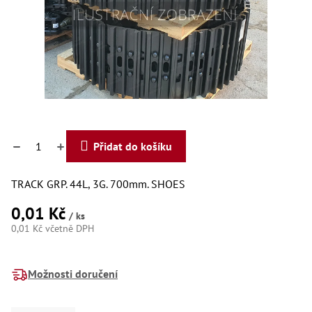
Dí
Dí
Dí
Dí
Dí
Dí
Dí
Dí
Dí
Dí
Dí
Přidat do košíku
Díly
TRACK GRP. 44L, 3G. 700mm. SHOES
Př
Li
0,01 Kč
Dí
/ ks
Dí
0,01 Kč včetně DPH
Háky
Měrná
cena:
Možnosti doručení
Há
Há
Koul