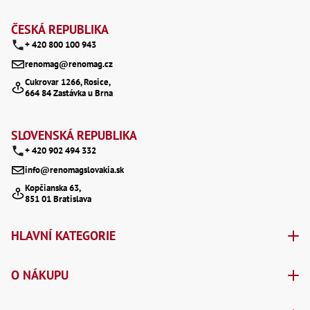
Z
Lž
Lž
á
ČESKÁ REPUBLIKA
Lž
+ 420 800 100 943
p
Re
Dr
renomag@renomag.cz
a
,
Cukrovar 1266, Rosice,
Nů
664 84 Zastávka u Brna
t
,
Nů
,
í
Nů
SLOVENSKÁ REPUBLIKA
,
+ 420 902 494 332
Od
Ro
info@renomagslovakia.sk
Ro
Kopčianska 63,
,
851 01 Bratislava
Na
Ry
Ry
HLAVNÍ KATEGORIE
Le
,
Ry
O NÁKUPU
,
Ry
,