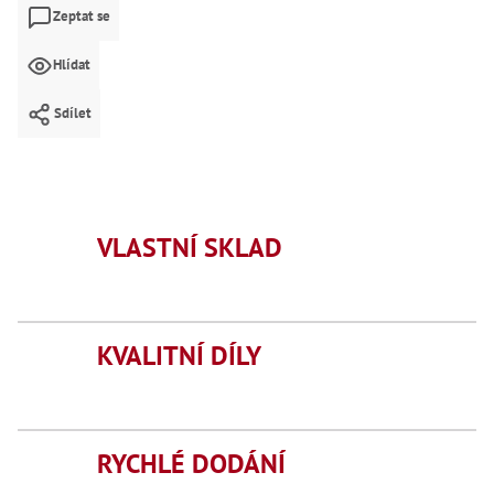
Mate
Zeptat se
Bl
Hlídat
70
Mazi
Sdílet
Oškr
Pás
Příd
Lo
VLASTNÍ SKLAD
Lo
Lo
Ry
Příd
KVALITNÍ DÍLY
Fr
Lž
Dr
De
Nů
RYCHLÉ DODÁNÍ
,
Nů