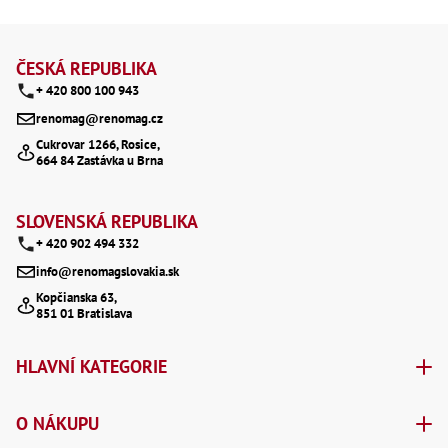
Lž
Z
Lž
Lž
á
ČESKÁ REPUBLIKA
Re
+ 420 800 100 943
Dr
p
,
renomag@renomag.cz
Nů
a
,
Cukrovar 1266, Rosice,
Nů
664 84 Zastávka u Brna
t
,
Nů
í
,
SLOVENSKÁ REPUBLIKA
Od
Ro
+ 420 902 494 332
Ro
info@renomagslovakia.sk
,
Na
Kopčianska 63,
851 01 Bratislava
Ry
Ry
Le
HLAVNÍ KATEGORIE
,
Ry
,
Ry
O NÁKUPU
,