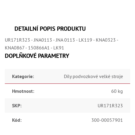
,
Dr
,
Dr
,
Dr
DETAILNÍ POPIS PRODUKTU
,
Dr
UR171R323 - JNA0113 - JNA 0113 - LK119 - KNA0323 -
,
Dr
KNA0867 - 150866A1 - LK91
,
DOPLŇKOVÉ PARAMETRY
Dr
,
Dr
,
Dr
Kategorie
:
Díly podvozkové velké stroje
,
Dr
,
Hmotnost
:
60 kg
Dr
,
Dr
SKP
:
UR171R323
,
Dr
,
Kód
:
300-00057901
Dr
,
Kl