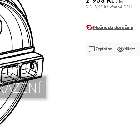
2 908 Kč
/ ks
3 518,68 Kč včetně DPH
Měrná
cena:
Možnosti doručení
Zeptat se
Hlídat