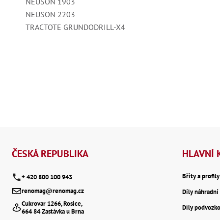
NEUSON 1903
NEUSON 2203
TRACTOTE GRUNDODRILL-X4
Z
á
ČESKÁ REPUBLIKA
HLAVNÍ 
p
Břity a profil
+ 420 800 100 943
renomag@renomag.cz
Díly náhradní 
a
Cukrovar 1266, Rosice,
Díly podvozk
664 84 Zastávka u Brna