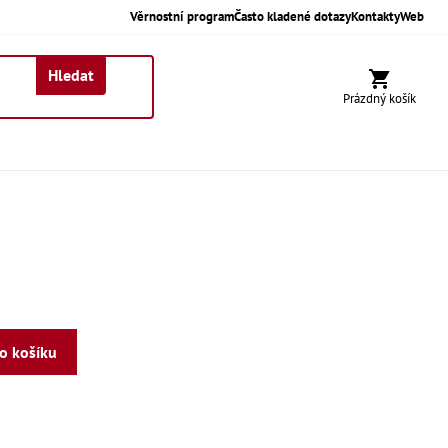
Věrnostní program
Často kladené dotazy
Kontakty
Web
Hledat
Nákupní koší
Prázdný košík
do košíku