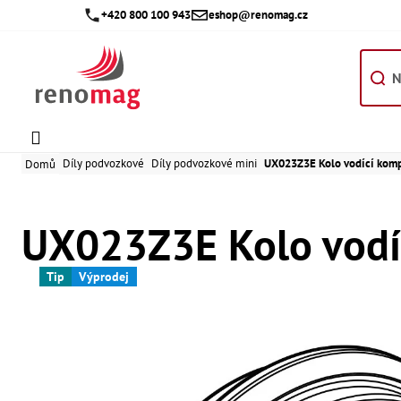
Přejít
+420 800 100 943
eshop@renomag.cz
na
obsah
Díly podvozkové
Díly podvozkové mini
UX023Z3E Kolo vodící komp
Domů
UX023Z3E Kolo vodí
Tip
Výprodej