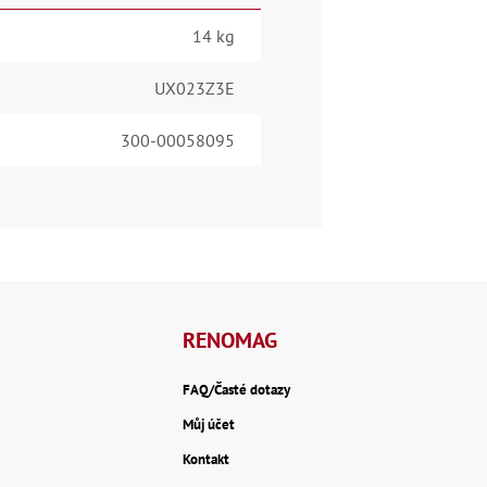
14 kg
UX023Z3E
300-00058095
RENOMAG
FAQ/Časté dotazy
Můj účet
Kontakt