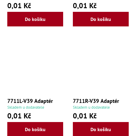
,
0,01 Kč
0,01 Kč
Po
,
Po
Do košíku
Do košíku
Zuby
Zu
Zu
Zu
Zu
Zu
Zu
Zu
Zu
Zu
Zu
Zu
Zu
7711L-V39 Adaptér
7711R-V39 Adaptér
Zu
Skladem u dodavatele
Skladem u dodavatele
Zu
0,01 Kč
0,01 Kč
Zu
Zu
Zu
Do košíku
Do košíku
Zu