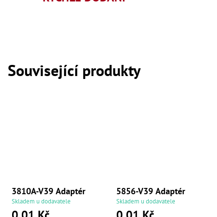
,
Dr
,
Dr
,
Dr
,
Dr
Související produkty
,
Dr
,
Dr
,
Dr
,
Dr
,
Dr
,
Dr
,
Dr
,
Dr
3810A-V39 Adaptér
5856-V39 Adaptér
,
Dr
Skladem u dodavatele
Skladem u dodavatele
,
0,01 Kč
0,01 Kč
Kl