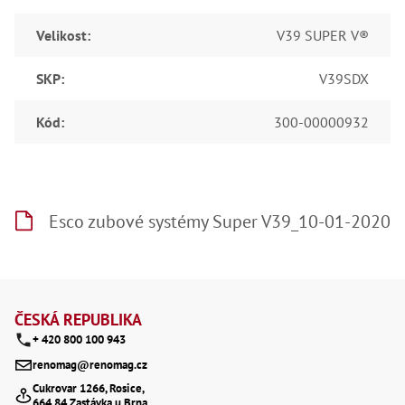
Velikost
:
V39 SUPER V®
SKP
:
V39SDX
Kód
:
300-00000932
Esco zubové systémy Super V39_10-01-2020
Z
á
ČESKÁ REPUBLIKA
+ 420 800 100 943
p
renomag@renomag.cz
a
Cukrovar 1266, Rosice,
664 84 Zastávka u Brna