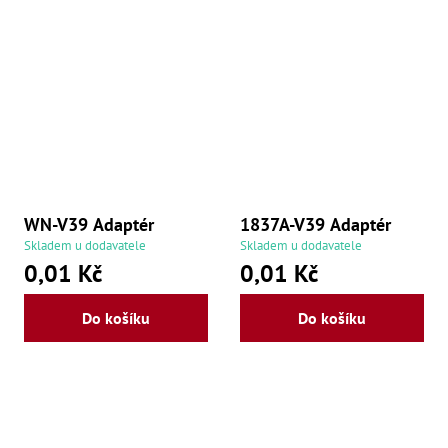
Ry
,
Ry
,
Ry
,
Ry
,
Če
ry
,
Ry
Tr
WN-V39 Adaptér
1837A-V39 Adaptér
Zp
Od
Skladem u dodavatele
Skladem u dodavatele
,
0,01 Kč
0,01 Kč
Št
,
Od
Do košíku
Do košíku
Lž
Kl
Kl
,
Ná
X
,