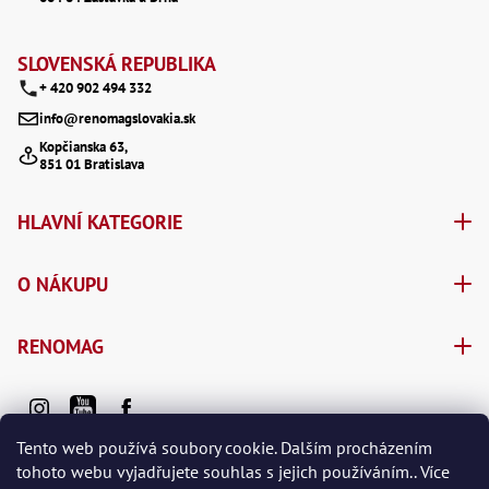
t
í
SLOVENSKÁ REPUBLIKA
+ 420 902 494 332
info@renomagslovakia.sk
Kopčianska 63,
851 01 Bratislava
HLAVNÍ KATEGORIE
O NÁKUPU
RENOMAG
Tento web používá soubory cookie. Dalším procházením
tohoto webu vyjadřujete souhlas s jejich používáním.. Více