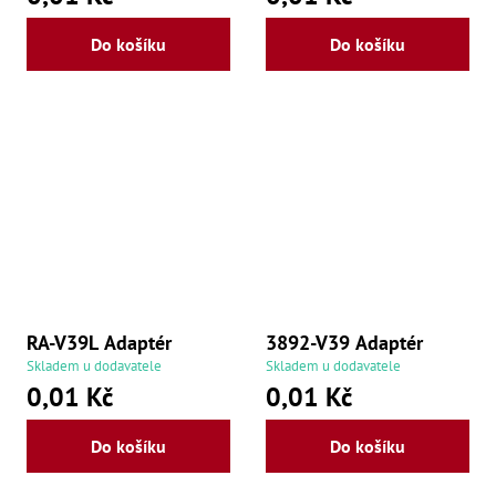
Lž
Lž
Do košíku
Do košíku
Lž
Re
Dr
,
Nů
,
Nů
,
Nů
,
Od
Ro
Ro
,
Na
RA-V39L Adaptér
3892-V39 Adaptér
Ry
Skladem u dodavatele
Skladem u dodavatele
Ry
0,01 Kč
0,01 Kč
Le
,
Ry
Do košíku
Do košíku
,
Ry
,