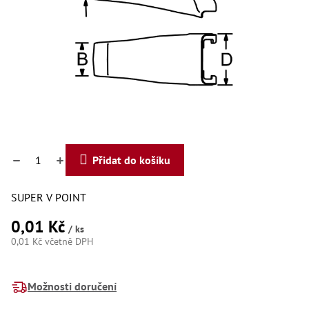
Dí
Dí
Dí
Dí
Dí
Dí
Dí
Dí
Dí
Dí
Dí
Díly
Přidat do košíku
Př
SUPER V POINT
Li
Dí
0,01 Kč
Dí
/ ks
Háky
0,01 Kč včetně DPH
Měrná
Há
cena:
Há
Možnosti doručení
Koul