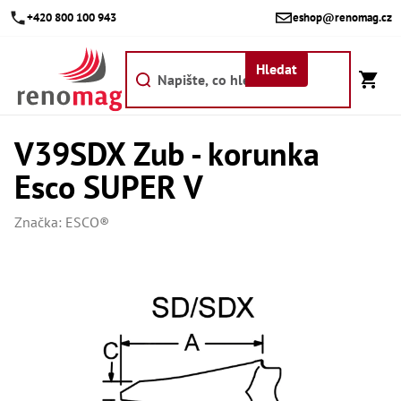
Přejít
+420 800 100 943
eshop@renomag.cz
na
obsah
Hledat
V39SDX Zub - korunka
Akce
Esco SUPER V
Výpr
Břit
Značka:
ESCO®
Bř
Kr
Bř
Díly
Dí
Dí
Dí
Dí
Dí