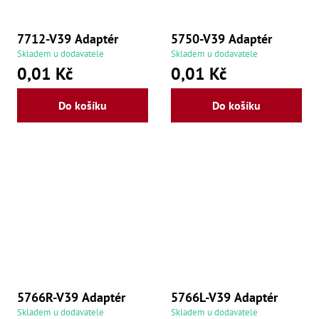
še
,
Šr
7712-V39 Adaptér
5750-V39 Adaptér
še
,
Skladem u dodavatele
Skladem u dodavatele
Šr
0,01 Kč
0,01 Kč
vn
,
Šr
Do košíku
Do košíku
Ma
Ma
,
Ma
,
Ma
,
Ma
,
Ma
,
Ma
,
Ma
98
5766R-V39 Adaptér
5766L-V39 Adaptér
Po
Po
Skladem u dodavatele
Skladem u dodavatele