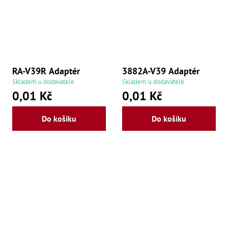
Oš
Kl
Spoj
Šr
Šr
,
RA-V39R Adaptér
3882A-V39 Adaptér
Šr
,
Skladem u dodavatele
Skladem u dodavatele
Šr
0,01 Kč
0,01 Kč
93
,
Šr
Do košíku
Do košíku
93
,
Šr
96
,
Šr
96
,
Šr
še
,
Šr