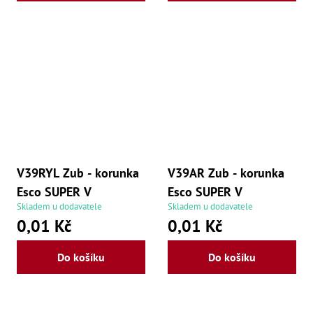
Zu
Zu
Zu
Zu
Zu
Zu
Zu
Zu
Zu
Zu
Zu
Zu
Zu
V39RYL Zub - korunka
V39AR Zub - korunka
Esco SUPER V
Esco SUPER V
Skladem u dodavatele
Skladem u dodavatele
0,01 Kč
0,01 Kč
Do košíku
Do košíku