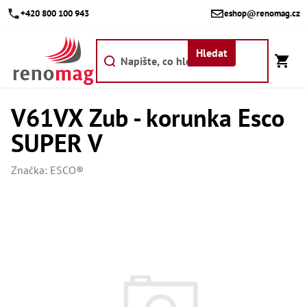
Přejít
+420 800 100 943
eshop@renomag.cz
na
obsah
Hledat
V61VX Zub - korunka Esco
Akce
SUPER V
Výpr
Břit
Značka:
ESCO®
Bř
Kr
Bř
Díly
Dí
Dí
Dí
Dí
Dí