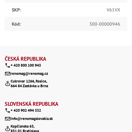
SKP
:
V61VX
Kód
:
300-00000946
Z
á
ČESKÁ REPUBLIKA
+ 420 800 100 943
p
renomag@renomag.cz
a
Cukrovar 1266, Rosice,
664 84 Zastávka u Brna
t
í
SLOVENSKÁ REPUBLIKA
+ 420 902 494 332
info@renomagslovakia.sk
Kopčianska 63,
851 01 Bratislava