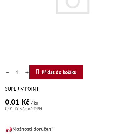
Dí
Dí
Dí
Dí
Dí
Dí
Dí
Dí
Dí
Dí
Dí
Díly
Přidat do košíku
Př
SUPER V POINT
Li
Dí
0,01 Kč
Dí
/ ks
Háky
0,01 Kč včetně DPH
Měrná
Há
cena:
Há
Možnosti doručení
Koul