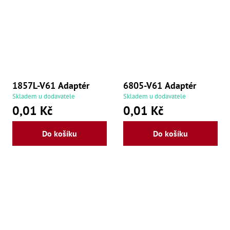
Oš
Kl
Spoj
Šr
Šr
,
Šr
,
1857L-V61 Adaptér
6805-V61 Adaptér
Šr
Skladem u dodavatele
Skladem u dodavatele
93
0,01 Kč
0,01 Kč
,
Šr
93
Do košíku
Do košíku
,
Šr
96
,
Šr
96
,
Šr
še
,
Šr