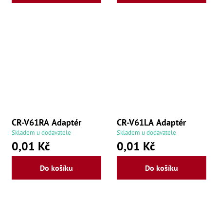
Ry
,
Ry
,
Ry
,
Ry
,
Če
ry
,
Ry
Tr
Zp
Od
CR-V61RA Adaptér
CR-V61LA Adaptér
,
Skladem u dodavatele
Skladem u dodavatele
Št
0,01 Kč
0,01 Kč
,
Od
Lž
Do košíku
Do košíku
Kl
Kl
,
Ná
X
,