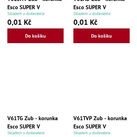
,
Po
Esco SUPER V
Esco SUPER V
,
Skladem u dodavatele
Skladem u dodavatele
Po
0,01 Kč
0,01 Kč
Zuby
Do košíku
Do košíku
Zu
Zu
Zu
Zu
Zu
Zu
Zu
Zu
Zu
Zu
Zu
Zu
Zu
Zu
V61TG Zub - korunka
V61TVP Zub - korunka
Zu
Zu
Esco SUPER V
Esco SUPER V
Zu
Skladem u dodavatele
Skladem u dodavatele
Zu