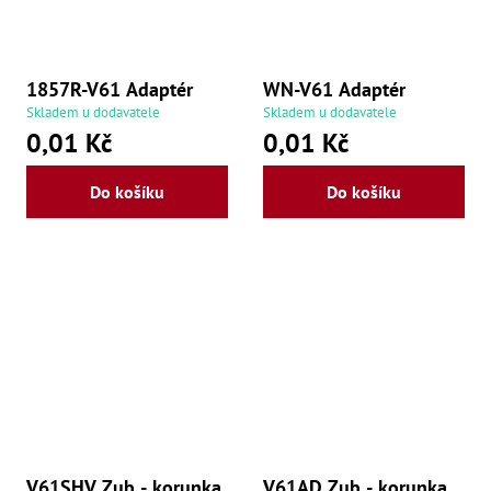
še
,
Šr
še
,
1857R-V61 Adaptér
WN-V61 Adaptér
Šr
Skladem u dodavatele
Skladem u dodavatele
vn
0,01 Kč
0,01 Kč
,
Šr
Ma
Do košíku
Do košíku
Ma
,
Ma
,
Ma
,
Ma
,
Ma
,
Ma
,
Ma
98
Po
Po
V61SHV Zub - korunka
V61AD Zub - korunka