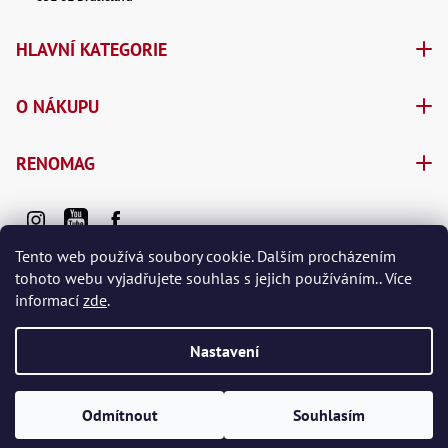
HLAVNÍ KATEGORIE
O NÁKUPU
RENOMAG
Tento web používá soubory cookie. Dalším procházením
tohoto webu vyjadřujete souhlas s jejich používáním.. Více
informací
zde
.
Vytvořil Shoptet Premium
Nastavení
Copyright 2026
e-shop RENOMAG spol. s r.o.
. Všechna práva
vyhrazena.
Odmítnout
Souhlasím