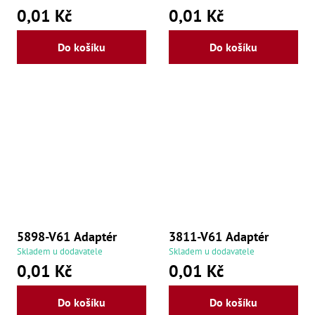
0,01 Kč
0,01 Kč
Lž
Lž
Lž
Do košíku
Do košíku
Re
Dr
,
Nů
,
Nů
,
Nů
,
Od
Ro
Ro
,
Na
Ry
5898-V61 Adaptér
3811-V61 Adaptér
Ry
Le
Skladem u dodavatele
Skladem u dodavatele
,
0,01 Kč
0,01 Kč
Ry
,
Ry
Do košíku
Do košíku
,