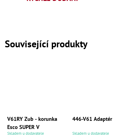
,
Dr
,
Dr
,
Dr
,
Dr
Související produkty
,
Dr
,
Dr
,
Dr
,
Dr
,
Dr
,
Dr
,
Dr
,
Dr
V61RY Zub - korunka
446-V61 Adaptér
,
Dr
Esco SUPER V
,
Skladem u dodavatele
Skladem u dodavatele
Kl