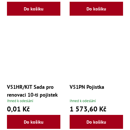
Lž
Do košíku
Do košíku
Lž
Lž
Re
Dr
,
Nů
,
Nů
,
Nů
,
Od
Ro
Ro
,
Na
V51HR/KIT Sada pro
V51PN Pojistka
Ry
renovaci 10-ti pojistek
Ry
Ihned k odeslání
Ihned k odeslání
Le
0,01 Kč
1 573,60 Kč
,
Ry
,
Do košíku
Do košíku
Ry
,