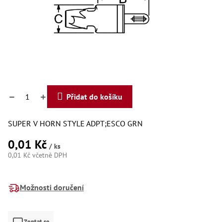
Dí
Dí
Dí
Dí
Dí
Dí
Dí
Dí
Dí
Dí
Přidat do košíku
Dí
Díly
SUPER V HORN STYLE ADPT;ESCO GRN
Př
0,01 Kč
Li
/ ks
Dí
0,01 Kč včetně DPH
Dí
Měrná
Háky
cena:
Možnosti doručení
Há
Há
Koul
Zeptat se