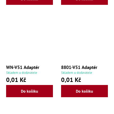
Zu
Zu
Zu
Zu
Zu
Zu
Zu
Zu
Zu
Zu
Zu
Zu
Zu
WN-V51 Adaptér
8801-V51 Adaptér
Skladem u dodavatele
Skladem u dodavatele
0,01 Kč
0,01 Kč
Do košíku
Do košíku