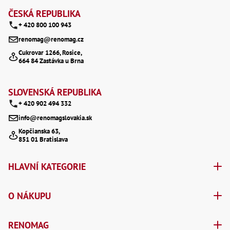
á
ČESKÁ REPUBLIKA
+ 420 800 100 943
p
renomag@renomag.cz
a
Cukrovar 1266, Rosice,
664 84 Zastávka u Brna
t
í
SLOVENSKÁ REPUBLIKA
+ 420 902 494 332
info@renomagslovakia.sk
Kopčianska 63,
851 01 Bratislava
HLAVNÍ KATEGORIE
O NÁKUPU
RENOMAG