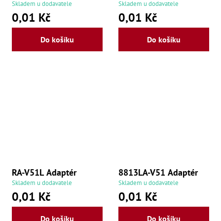
,
Skladem u dodavatele
Skladem u dodavatele
Po
0,01 Kč
0,01 Kč
,
Po
Zuby
Do košíku
Do košíku
Zu
Zu
Zu
Zu
Zu
Zu
Zu
Zu
Zu
Zu
Zu
Zu
Zu
RA-V51L Adaptér
8813LA-V51 Adaptér
Zu
Skladem u dodavatele
Skladem u dodavatele
Zu
0,01 Kč
0,01 Kč
Zu
Zu
Zu
Do košíku
Do košíku