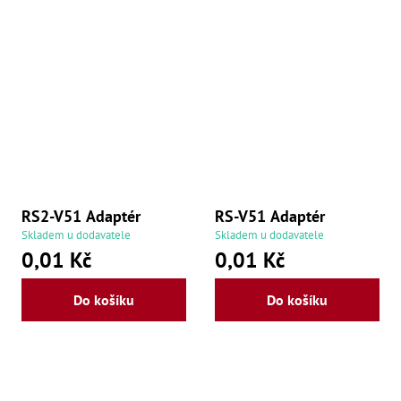
Ry
,
Ry
,
Ry
,
Ry
,
Če
ry
,
Ry
Tr
Zp
RS2-V51 Adaptér
RS-V51 Adaptér
Od
,
Skladem u dodavatele
Skladem u dodavatele
Št
0,01 Kč
0,01 Kč
,
Od
Lž
Do košíku
Do košíku
Kl
Kl
,
Ná
X
,