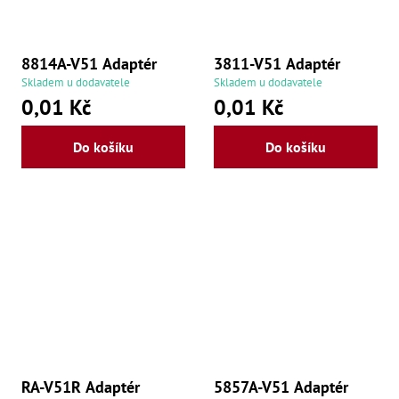
še
,
Šr
še
8814A-V51 Adaptér
3811-V51 Adaptér
,
Šr
Skladem u dodavatele
Skladem u dodavatele
vn
0,01 Kč
0,01 Kč
,
Šr
Ma
Do košíku
Do košíku
Ma
,
Ma
,
Ma
,
Ma
,
Ma
,
Ma
,
Ma
98
Po
RA-V51R Adaptér
5857A-V51 Adaptér
Po