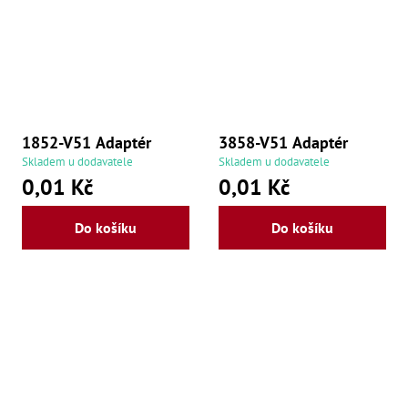
Oš
Kl
Spoj
Šr
Šr
,
Šr
1852-V51 Adaptér
3858-V51 Adaptér
,
Šr
Skladem u dodavatele
Skladem u dodavatele
93
0,01 Kč
0,01 Kč
,
Šr
93
Do košíku
Do košíku
,
Šr
96
,
Šr
96
,
Šr
še
,
Šr