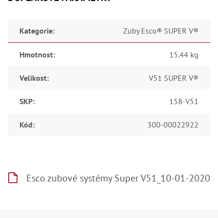
Kategorie
:
Zuby Esco® SUPER V®
Hmotnost
:
15.44 kg
Velikost
:
V51 SUPER V®
SKP
:
158-V51
Kód
:
300-00022922
Esco zubové systémy Super V51_10-01-2020
Z