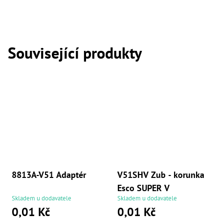
,
Dr
,
Dr
,
Dr
Související produkty
,
Dr
,
Dr
,
Dr
,
Dr
,
Dr
,
Dr
,
Dr
,
Dr
8813A-V51 Adaptér
V51SHV Zub - korunka
,
Dr
Esco SUPER V
,
Skladem u dodavatele
Skladem u dodavatele
Dr
0,01 Kč
0,01 Kč
,
Kl