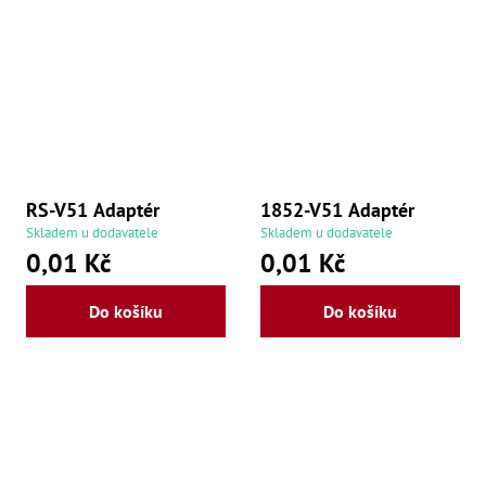
Oš
Kl
Spoj
Šr
Šr
,
Šr
,
Šr
RS-V51 Adaptér
1852-V51 Adaptér
93
,
Skladem u dodavatele
Skladem u dodavatele
Šr
0,01 Kč
0,01 Kč
93
,
Šr
Do košíku
Do košíku
96
,
Šr
96
,
Šr
še
,
Šr