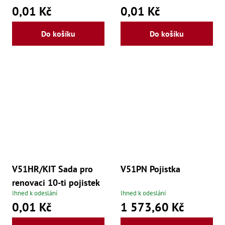
0,01 Kč
0,01 Kč
Lž
Lž
Lž
Do košíku
Do košíku
Re
Dr
,
Nů
,
Nů
,
Nů
,
Od
Ro
Ro
,
Na
Ry
V51HR/KIT Sada pro
V51PN Pojistka
Ry
Le
renovaci 10-ti pojistek
,
Ihned k odeslání
Ihned k odeslání
Ry
,
0,01 Kč
1 573,60 Kč
Ry
,