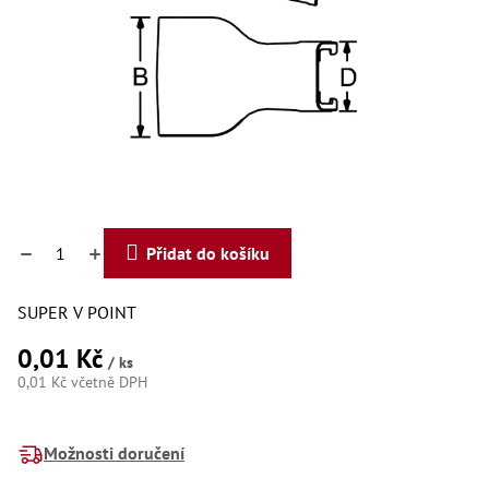
Dí
Dí
Dí
Dí
Dí
Dí
Dí
Dí
Dí
Dí
Dí
Díly
Přidat do košíku
Př
SUPER V POINT
Li
Dí
0,01 Kč
Dí
/ ks
Háky
0,01 Kč včetně DPH
Měrná
Há
cena:
Há
Možnosti doručení
Koul