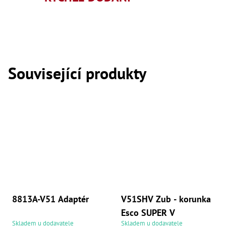
,
Dr
,
Dr
,
Dr
,
Dr
Související produkty
,
Dr
,
Dr
,
Dr
,
Dr
,
Dr
,
Dr
,
Dr
,
Dr
8813A-V51 Adaptér
V51SHV Zub - korunka
,
Dr
Esco SUPER V
,
Skladem u dodavatele
Skladem u dodavatele
Kl