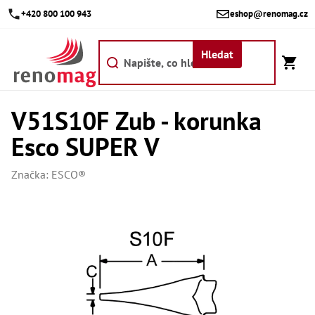
Přejít
+420 800 100 943
eshop@renomag.cz
na
obsah
Hledat
V51S10F Zub - korunka
Akce
Esco SUPER V
Výpr
Břit
Značka:
ESCO®
Bř
Kr
Bř
Díly
Dí
Dí
Dí
Dí
Dí