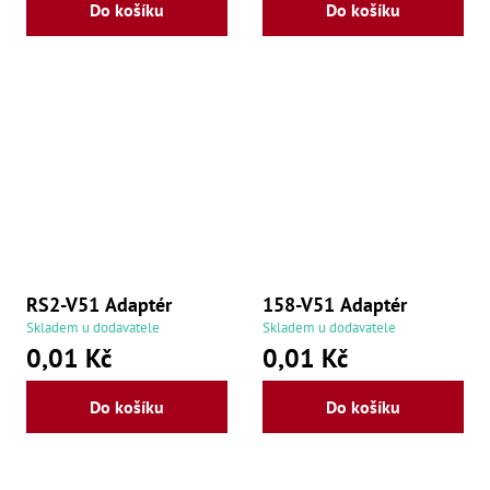
Ry
Do košíku
Do košíku
,
Ry
,
Ry
,
Ry
,
Če
ry
,
Ry
Tr
Zp
Od
,
RS2-V51 Adaptér
158-V51 Adaptér
Št
,
Skladem u dodavatele
Skladem u dodavatele
Od
0,01 Kč
0,01 Kč
Lž
Kl
Kl
Do košíku
Do košíku
,
Ná
X
,