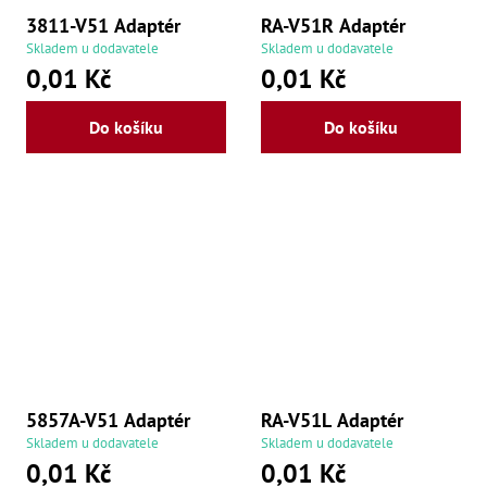
,
Po
3811-V51 Adaptér
RA-V51R Adaptér
,
Skladem u dodavatele
Skladem u dodavatele
Po
0,01 Kč
0,01 Kč
Zuby
Do košíku
Do košíku
Zu
Zu
Zu
Zu
Zu
Zu
Zu
Zu
Zu
Zu
Zu
Zu
Zu
Zu
5857A-V51 Adaptér
RA-V51L Adaptér
Zu
Zu
Skladem u dodavatele
Skladem u dodavatele
Zu
0,01 Kč
0,01 Kč
Zu