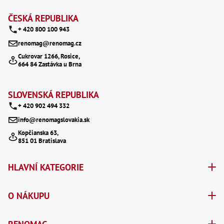
Z
á
ČESKÁ REPUBLIKA
+ 420 800 100 943
p
renomag@renomag.cz
a
Cukrovar 1266, Rosice,
664 84 Zastávka u Brna
t
í
SLOVENSKÁ REPUBLIKA
+ 420 902 494 332
info@renomagslovakia.sk
Kopčianska 63,
851 01 Bratislava
HLAVNÍ KATEGORIE
O NÁKUPU