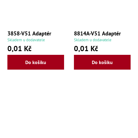
še
,
Šr
še
,
Šr
3858-V51 Adaptér
8814A-V51 Adaptér
vn
,
Skladem u dodavatele
Skladem u dodavatele
Šr
0,01 Kč
0,01 Kč
Ma
Ma
,
Do košíku
Do košíku
Ma
,
Ma
,
Ma
,
Ma
,
Ma
,
Ma
98
Po
Po