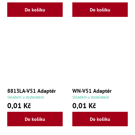
Zu
Do košíku
Do košíku
Zu
Zu
Zu
Zu
Zu
Zu
Zu
Zu
Zu
Zu
Zu
Zu
8813LA-V51 Adaptér
WN-V51 Adaptér
Skladem u dodavatele
Skladem u dodavatele
0,01 Kč
0,01 Kč
Do košíku
Do košíku