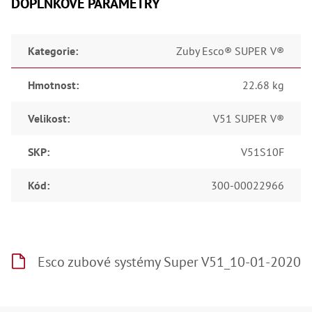
DOPLŇKOVÉ PARAMETRY
Kategorie
:
Zuby Esco® SUPER V®
Hmotnost
:
22.68 kg
Velikost
:
V51 SUPER V®
SKP
:
V51S10F
Kód
:
300-00022966
Esco zubové systémy Super V51_10-01-2020