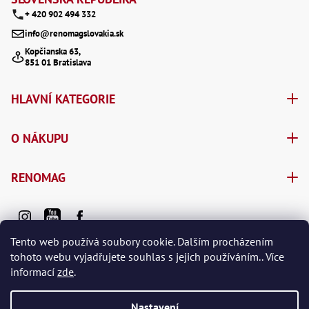
+ 420 902 494 332
info@renomagslovakia.sk
Kopčianska 63,
851 01 Bratislava
HLAVNÍ KATEGORIE
O NÁKUPU
RENOMAG
Tento web používá soubory cookie. Dalším procházením
tohoto webu vyjadřujete souhlas s jejich používáním.. Více
informací
zde
.
Vytvořil Shoptet Premium
Nastavení