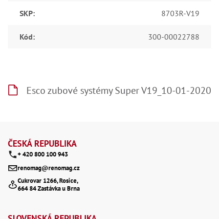
SKP
:
8703R-V19
Kód
:
300-00022788
Esco zubové systémy Super V19_10-01-2020
Z
á
ČESKÁ REPUBLIKA
+ 420 800 100 943
p
renomag@renomag.cz
a
Cukrovar 1266, Rosice,
664 84 Zastávka u Brna
t
í
SLOVENSKÁ REPUBLIKA