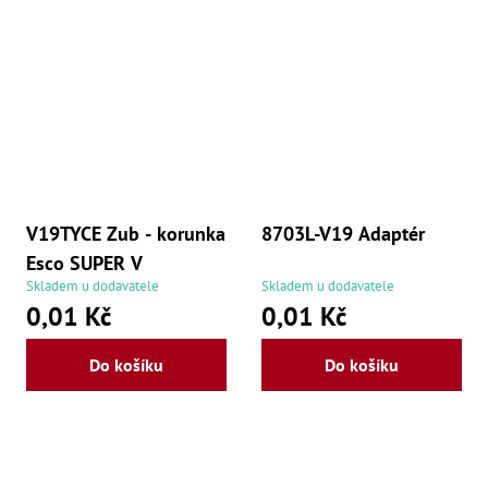
Ry
,
Ry
,
Ry
,
Ry
,
Če
ry
,
Ry
Tr
V19TYCE Zub - korunka
8703L-V19 Adaptér
Zp
Esco SUPER V
Od
,
Skladem u dodavatele
Skladem u dodavatele
Št
0,01 Kč
0,01 Kč
,
Od
Lž
Do košíku
Do košíku
Kl
Kl
,
Ná
X
,