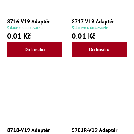
še
,
Šr
še
8716-V19 Adaptér
8717-V19 Adaptér
,
Šr
Skladem u dodavatele
Skladem u dodavatele
vn
0,01 Kč
0,01 Kč
,
Šr
Ma
Do košíku
Do košíku
Ma
,
Ma
,
Ma
,
Ma
,
Ma
,
Ma
,
Ma
98
Po
8718-V19 Adaptér
5781R-V19 Adaptér
Po