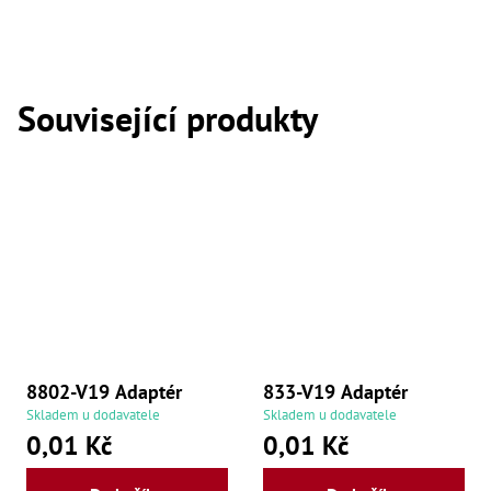
,
Dr
,
Dr
,
Dr
Související produkty
,
Dr
,
Dr
,
Dr
,
Dr
,
Dr
,
Dr
,
Dr
,
Dr
8802-V19 Adaptér
833-V19 Adaptér
,
Skladem u dodavatele
Skladem u dodavatele
Dr
,
0,01 Kč
0,01 Kč
Dr
,
Kl