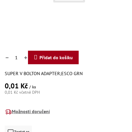
Dí
Dí
Dí
Dí
Dí
Dí
Dí
Dí
Dí
Dí
Přidat do košíku
Dí
Díly
SUPER V BOLTON ADAPTER;ESCO GRN
Př
0,01 Kč
Li
/ ks
Dí
0,01 Kč včetně DPH
Dí
Měrná
Háky
cena:
Možnosti doručení
Há
Há
Koul
Zeptat se