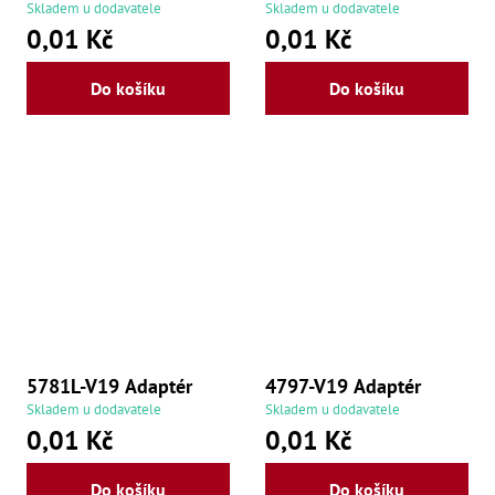
,
Skladem u dodavatele
Skladem u dodavatele
Po
0,01 Kč
0,01 Kč
,
Po
Zuby
Do košíku
Do košíku
Zu
Zu
Zu
Zu
Zu
Zu
Zu
Zu
Zu
Zu
Zu
Zu
Zu
5781L-V19 Adaptér
4797-V19 Adaptér
Zu
Skladem u dodavatele
Skladem u dodavatele
Zu
0,01 Kč
0,01 Kč
Zu
Zu
Zu
Do košíku
Do košíku