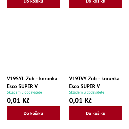
Do košíku
Do košíku
Lž
Lž
Lž
Re
Dr
,
Nů
,
Nů
,
Nů
,
Od
Ro
Ro
V19SYL Zub - korunka
V19TVY Zub - korunka
,
Na
Esco SUPER V
Esco SUPER V
Ry
Skladem u dodavatele
Skladem u dodavatele
Ry
0,01 Kč
0,01 Kč
Le
,
Ry
Do košíku
Do košíku
,
Ry
,