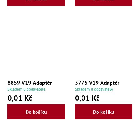
Zu
Zu
Zu
Zu
Zu
Zu
Zu
Zu
Zu
Zu
Zu
Zu
Zu
8859-V19 Adaptér
5775-V19 Adaptér
Skladem u dodavatele
Skladem u dodavatele
0,01 Kč
0,01 Kč
Do košíku
Do košíku