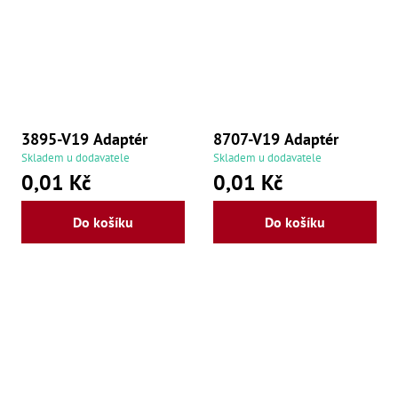
Oš
Kl
Spoj
Šr
Šr
,
Šr
3895-V19 Adaptér
8707-V19 Adaptér
,
Šr
Skladem u dodavatele
Skladem u dodavatele
93
0,01 Kč
0,01 Kč
,
Šr
93
Do košíku
Do košíku
,
Šr
96
,
Šr
96
,
Šr
še
,
Šr