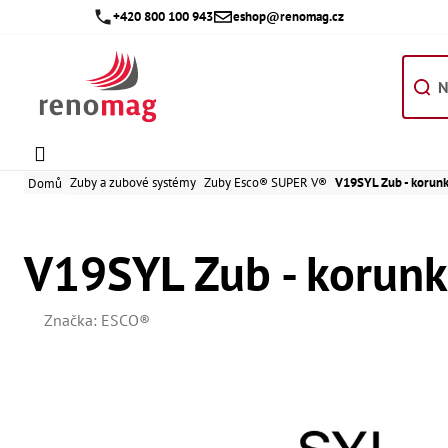
Přejít
+420 800 100 943
eshop@renomag.cz
na
obsah
Zuby a zubové systémy
Zuby Esco® SUPER V®
V19SYL Zub - korun
Domů
V19SYL Zub - korun
Značka:
ESCO®