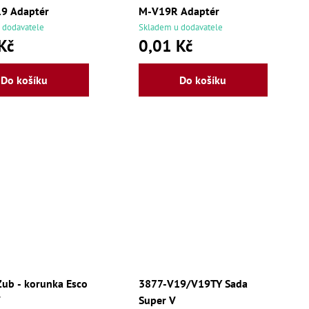
9 Adaptér
M-V19R Adaptér
 dodavatele
Skladem u dodavatele
Kč
0,01 Kč
Do košíku
Do košíku
ub - korunka Esco
3877-V19/V19TY Sada
V
Super V