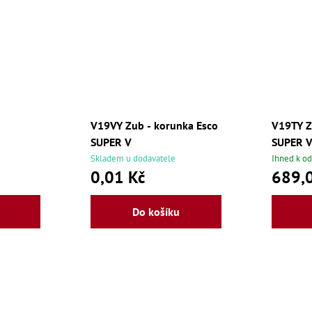
V19VY Zub - korunka Esco
V19TY Z
SUPER V
SUPER 
Skladem u dodavatele
Ihned k od
0,01 Kč
689,
Do košíku