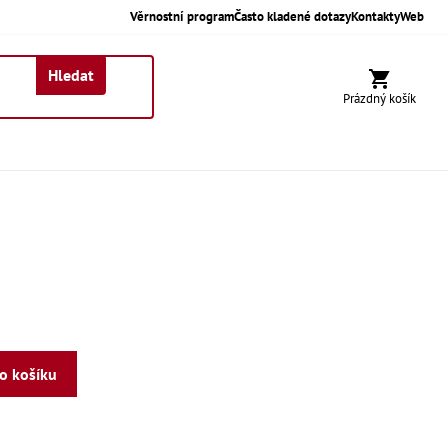
Věrnostní program
Často kladené dotazy
Kontakty
Web
Hledat
Nákupní koší
Prázdný košík
do košíku