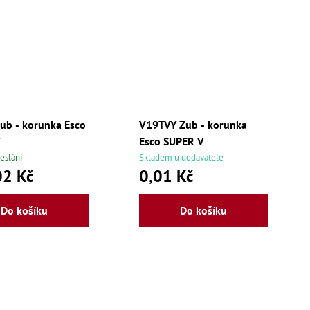
ub - korunka Esco
V19TVY Zub - korunka
V
Esco SUPER V
eslání
Skladem u dodavatele
02 Kč
0,01 Kč
Do košíku
Do košíku