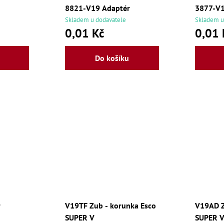
8821-V19 Adaptér
3877-V1
Skladem u dodavatele
Skladem u
0,01 Kč
0,01 
Do košíku
r
V19TF Zub - korunka Esco
V19AD Z
SUPER V
SUPER 