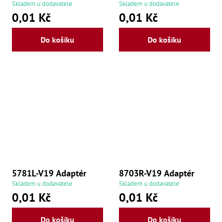
,
Skladem u dodavatele
Skladem u dodavatele
Po
0,01 Kč
0,01 Kč
,
Po
Zuby
Do košíku
Do košíku
Zu
Zu
Zu
Zu
Zu
Zu
Zu
Zu
Zu
Zu
Zu
Zu
Zu
5781L-V19 Adaptér
8703R-V19 Adaptér
Zu
Skladem u dodavatele
Skladem u dodavatele
Zu
0,01 Kč
0,01 Kč
Zu
Zu
Zu
Do košíku
Do košíku