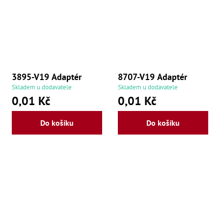
Oš
Kl
Spoj
Šr
Šr
,
Šr
3895-V19 Adaptér
8707-V19 Adaptér
,
Šr
Skladem u dodavatele
Skladem u dodavatele
93
0,01 Kč
0,01 Kč
,
Šr
93
Do košíku
Do košíku
,
Šr
96
,
Šr
96
,
Šr
še
,
Šr