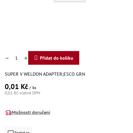
Dí
Dí
Dí
Dí
Dí
Dí
Dí
Dí
Dí
Dí
Přidat do košíku
Dí
Díly
SUPER V WELDON ADAPTER;ESCO GRN
Př
0,01 Kč
Li
/ ks
Dí
0,01 Kč včetně DPH
Dí
Měrná
Háky
cena:
Možnosti doručení
Há
Há
Koul
Zeptat se