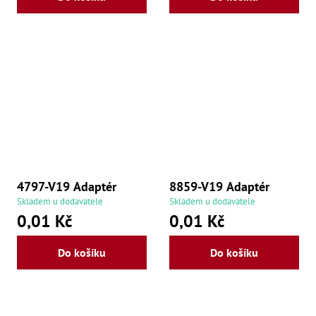
Zu
Zu
Zu
Zu
Zu
Zu
Zu
Zu
Zu
Zu
Zu
Zu
Zu
4797-V19 Adaptér
8859-V19 Adaptér
Skladem u dodavatele
Skladem u dodavatele
0,01 Kč
0,01 Kč
Do košíku
Do košíku