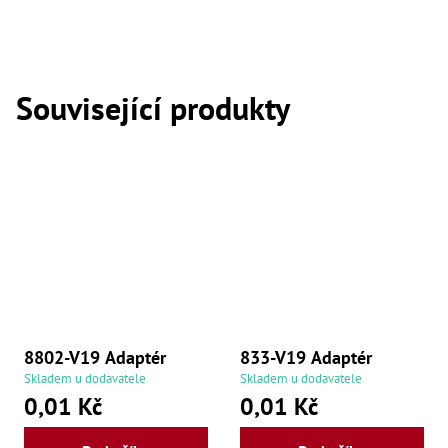
,
Dr
,
Dr
,
Dr
Související produkty
,
Dr
,
Dr
,
Dr
,
Dr
,
Dr
,
Dr
,
Dr
,
Dr
8802-V19 Adaptér
833-V19 Adaptér
,
Skladem u dodavatele
Skladem u dodavatele
Dr
,
0,01 Kč
0,01 Kč
Dr
,
Kl