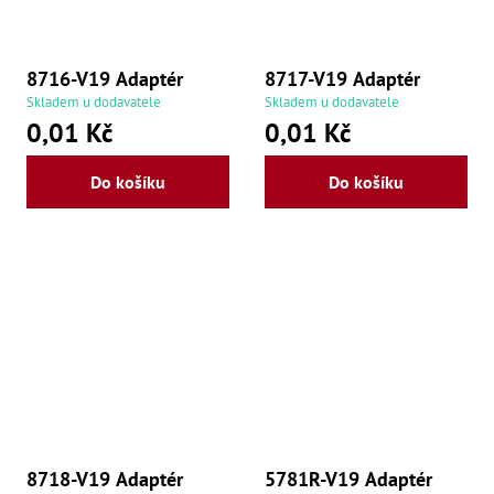
še
,
Šr
še
8716-V19 Adaptér
8717-V19 Adaptér
,
Šr
Skladem u dodavatele
Skladem u dodavatele
vn
0,01 Kč
0,01 Kč
,
Šr
Ma
Do košíku
Do košíku
Ma
,
Ma
,
Ma
,
Ma
,
Ma
,
Ma
,
Ma
98
Po
8718-V19 Adaptér
5781R-V19 Adaptér
Po