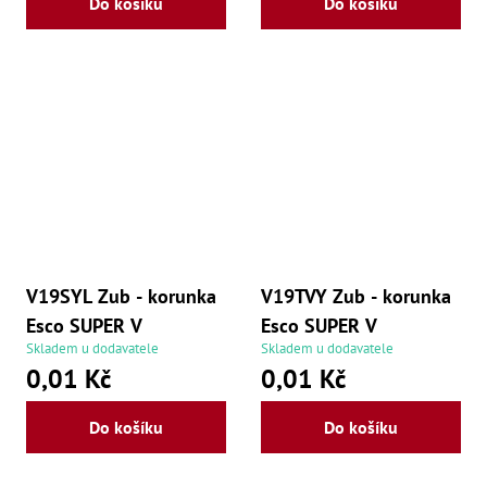
Do košíku
Do košíku
Lž
Lž
Lž
Re
Dr
,
Nů
,
Nů
,
Nů
,
Od
Ro
Ro
V19SYL Zub - korunka
V19TVY Zub - korunka
,
Na
Esco SUPER V
Esco SUPER V
Ry
Skladem u dodavatele
Skladem u dodavatele
Ry
0,01 Kč
0,01 Kč
Le
,
Ry
Do košíku
Do košíku
,
Ry
,