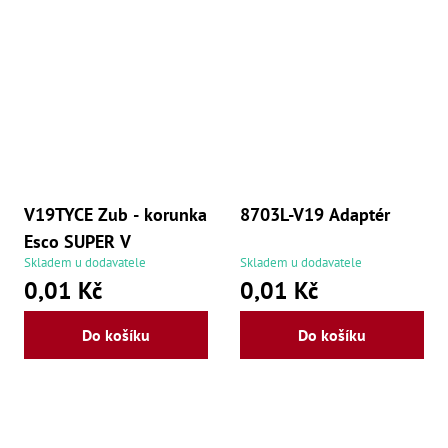
Ry
,
Ry
,
Ry
,
Ry
,
Če
ry
,
Ry
Tr
V19TYCE Zub - korunka
8703L-V19 Adaptér
Zp
Esco SUPER V
Od
,
Skladem u dodavatele
Skladem u dodavatele
Št
0,01 Kč
0,01 Kč
,
Od
Lž
Do košíku
Do košíku
Kl
Kl
,
Ná
X
,