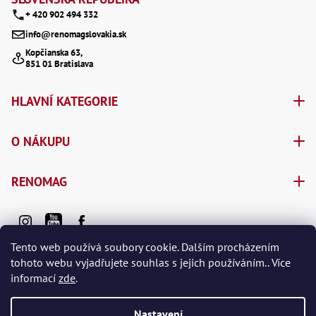
+ 420 902 494 332
info@renomagslovakia.sk
Kopčianska 63,
851 01 Bratislava
HLAVNÍ KATEGORIE
O NÁKUPU
RENOMAG
Tento web používá soubory cookie. Dalším procházením
tohoto webu vyjadřujete souhlas s jejich používáním.. Více
informací
zde
.
Vytvořil Shoptet Premium
Nastavení