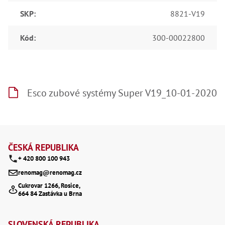
SKP
:
8821-V19
Kód
:
300-00022800
Esco zubové systémy Super V19_10-01-2020
Z
á
ČESKÁ REPUBLIKA
+ 420 800 100 943
p
renomag@renomag.cz
a
Cukrovar 1266, Rosice,
664 84 Zastávka u Brna
t
í
SLOVENSKÁ REPUBLIKA